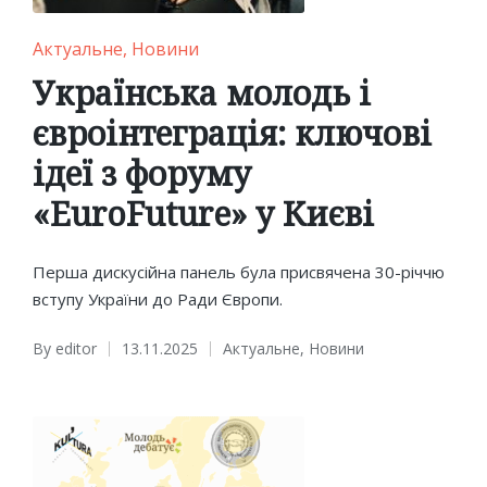
Posted
Актуальне
Новини
in
Українська молодь і
євроінтеграція: ключові
ідеї з форуму
«EuroFuture» у Києві
Перша дискусійна панель була присвячена 30-річчю
вступу України до Ради Європи.
By
editor
13.11.2025
Актуальне
,
Новини
Posted
Posted
by
in