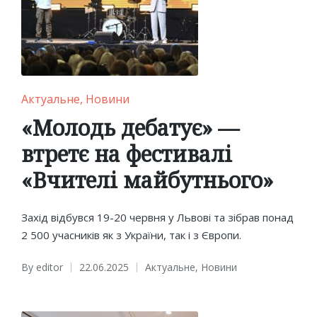
Posted
Актуальне
Новини
in
«Молодь дебатує» —
втретє на фестивалі
«Вчителі майбутнього»
Захід відбувся 19-20 червня у Львові та зібрав понад
2 500 учасників як з України, так і з Європи.
By
editor
22.06.2025
Актуальне
,
Новини
Posted
Posted
by
in