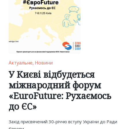
Posted
Актуальне
Новини
in
У Києві відбудеться
міжнародний форум
«EuroFuture: Рухаємось
до ЄС»
Захід присвячений 30-річчю вступу України до Ради
Європи.