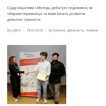
Судді ініціативи «Молодь дебатує» поділилися, як
обирали переможця та яким бачать розвиток
дебатної спільноти.
By
editor
18.05.2025
Актуальне
,
Діяльність
,
Новини
Posted
Posted
by
in