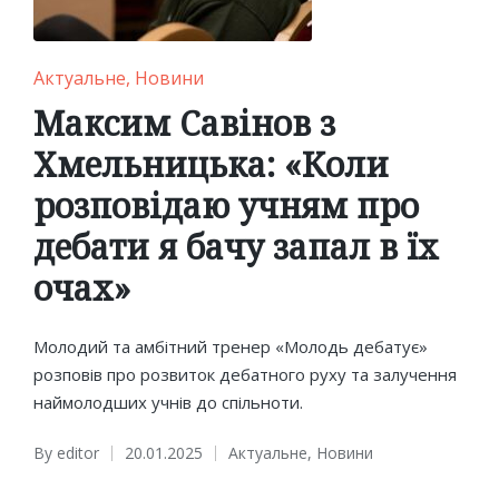
Posted
Актуальне
Новини
in
Максим Савінов з
Хмельницька: «Коли
розповідаю учням про
дебати я бачу запал в їх
очах»
Молодий та амбітний тренер «Молодь дебатує»
розповів про розвиток дебатного руху та залучення
наймолодших учнів до спільноти.
By
editor
20.01.2025
Актуальне
,
Новини
Posted
Posted
by
in