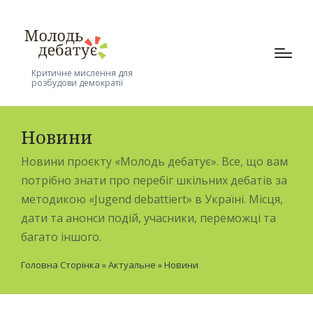
Критичне мислення для
розбудови демократії
Новини
Новини проєкту «Молодь дебатує». Все, що вам
потрібно знати про перебіг шкільних дебатів за
методикою «Jugend debattiert» в Україні. Місця,
дати та анонси подій, учасники, переможці та
багато іншого.
Головна Сторінка
»
Актуальне
»
Новини