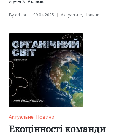
й учні 8–9 класів.
By
editor
09.04.2025
Актуальне
,
Новини
Posted
Posted
by
in
Posted
Актуальне
Новини
in
Екоцінності команди