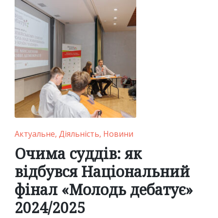
Posted
Актуальне
Діяльність
Новини
in
Очима суддів: як
відбувся Національний
фінал «Молодь дебатує»
2024/2025