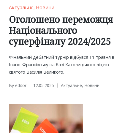
Posted
Актуальне
Новини
in
Оголошено переможця
Національного
суперфіналу 2024/2025
Фінальний дебатний турнір відбувся 11 травня в
Івано-Франківську на базі Католицького ліцею
святого Василія Великого.
By
editor
12.05.2025
Актуальне
,
Новини
Posted
Posted
by
in