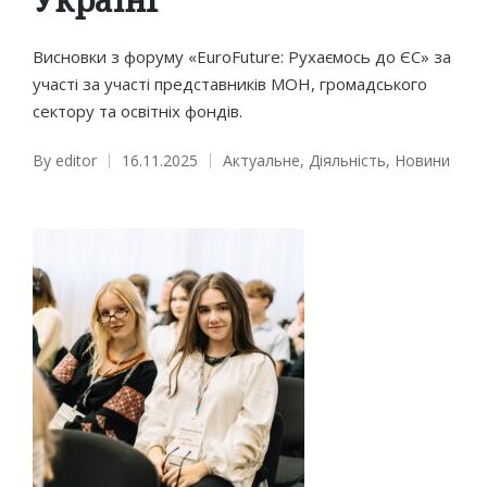
Висновки з форуму «EuroFuture: Рухаємось до ЄС» за
участі за участі представників МОН, громадського
сектору та освітніх фондів.
By
editor
16.11.2025
Актуальне
,
Діяльність
,
Новини
Posted
Posted
by
in