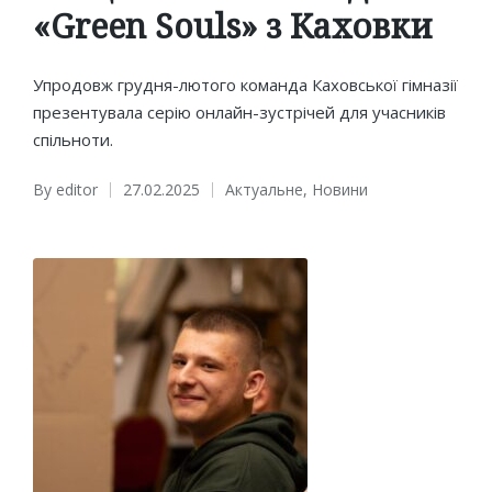
«Green Souls» з Каховки
Упродовж грудня-лютого команда Каховської гімназії
презентувала серію онлайн-зустрічей для учасників
спільноти.
By
editor
27.02.2025
Актуальне
,
Новини
Posted
Posted
by
in