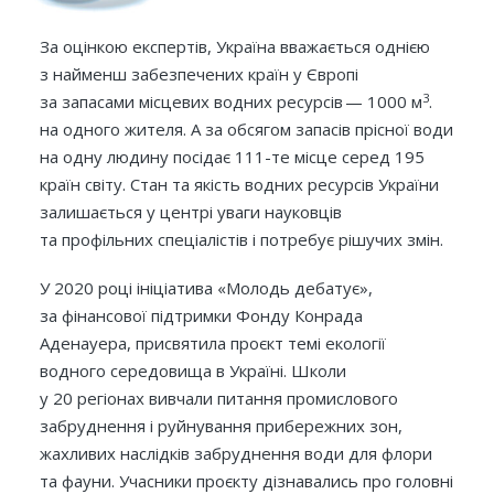
За оцінкою експертів, Україна вважається однією
з найменш забезпечених країн у Європі
3
за запасами місцевих водних ресурсів — 1000 м
.
на одного жителя. А за обсягом запасів прісної води
на одну людину посідає 111-те місце серед 195
країн світу. Стан та якість водних ресурсів України
залишається у центрі уваги науковців
та профільних спеціалістів і потребує рішучих змін.
У 2020 році ініціатива «Молодь дебатує»,
за фінансової підтримки Фонду Конрада
Аденауера, присвятила проєкт темі екології
водного середовища в Україні. Школи
у 20 регіонах вивчали питання промислового
забруднення і руйнування прибережних зон,
жахливих наслідків забруднення води для флори
та фауни. Учасники проєкту дізнавались про головні