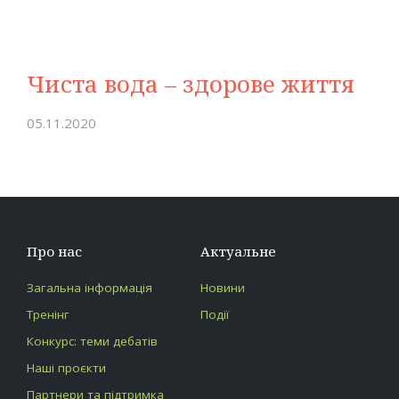
Чиста вода – здорове життя
05.11.2020
Про нас
Актуальне
Загальна інформація
Новини
Тренінг
Події
Конкурс: теми дебатів
Наші проєкти
Партнери та підтримка