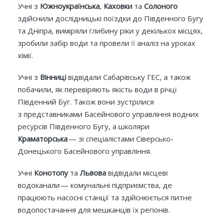
Учні з
Южноукраїнська
,
Каховки
та
Солоного
здійснили дослідницькі поїздки до Південного Бугу
та Дніпра, виміряли глибину ріки у декількох місцях,
зробили забір води та провели її аналіз на уроках
хімії.
Учні з
Вінниці
відвідали Сабарівську ГЕС, а також
побачили, як перевіряють якість води в річці
Південний Буг. Також вони зустрілися
з представниками Басейнового управління водних
ресурсів Південного Бугу, а школяри
Краматорська
— зі спеціалістами Сіверсько-
Донецького Басейнового управління.
Учні
Конотопу
та
Львова
відвідали місцеві
водоканали — комунальні підприємства, де
працюють насосні станції та здійснюється питне
водопостачання для мешканців їх регіонів.