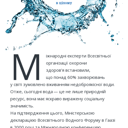
М
іжнародні експерти Всесвітньої
організації охорони
здоров’я встановили,
що понад 60% захворювань
у світі зумовлено вживанням недоброякісної води.
Отже, сьогодні вода — це не лише природній
ресурс, вона має яскраво виражену соціальну
значимість.
На підтвердження цього, Міністерською
декларацією Всесвітнього Водного Форуму в Гаазі
в 2000 році та Міжнародною конференцією