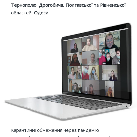
Тернополю
,
Дрогобича
,
Полтавської
та
Рівненської
областей,
Одеси
.
Карантинні обмеження через пан­демію