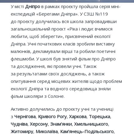
У місті ​
Дніпро
в рамках проєкту пройшла серія міні-
експедицій «Берегами Дніпра». У СЗШ №119
до проєкту долучилась вся школа запровадивши
загальношкільний проєкт «Ріка і люди: вчимося
любити, щоб зберегти», присвячений екології
Дніпра. Учні початкових класів зробили виставку
малюнків, декламували вірші та робили поетичні
флешмоби. У школі був знятий фільм про Дніпро
та дослідження, які провели учні. Також
за результатами своїх досліджень, а також
опитування серед місцевих жителів щодо проблем
екології Дніпра та водного середовища зняли
фільм школяри з Солоне.
Активно долучились до проєкту учні та учениці
з
Чернігова
,
Кривого Рогу
,
Харкова
,
Торецька
,
Чудніва
,
Херсону
,
Знам’янки
,
Хмельницького
,
Житомиру
,
Миколаїва
,
Кам’янець-Подільського
,