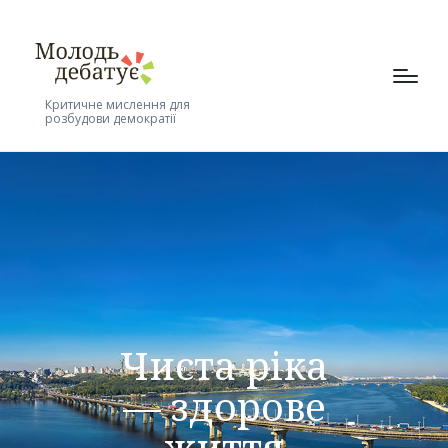
Критичне мислення для
розбудови демократії
Чиста ріка
— здорове
життя