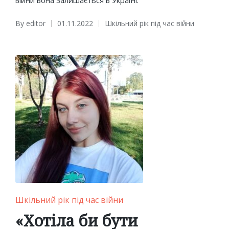
By
editor
01.11.2022
Шкільний рік під час війни
Posted
Posted
by
in
Posted
Шкільний рік під час війни
in
«Хотіла би бути