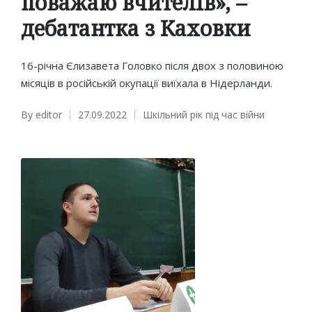
поважаю вчителів», –
дебатантка з Каховки
16-річна Єлизавета Головко після двох з половиною
місяців в російській окупації виїхала в Нідерланди.
By
editor
27.09.2022
Шкільний рік під час війни
Posted
Posted
by
in