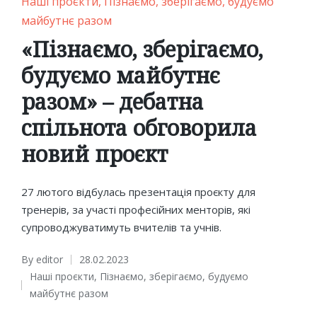
Posted
Наші проєкти
Пізнаємо, зберігаємо, будуємо
in
майбутнє разом
«Пізнаємо, зберігаємо,
будуємо майбутнє
разом» – дебатна
спільнота обговорила
новий проєкт
27 лютого відбулась презентація проєкту для
тренерів, за участі професійних менторів, які
супроводжуватимуть вчителів та учнів.
By
editor
28.02.2023
Posted
Наші проєкти
,
Пізнаємо, зберігаємо, будуємо
by
Posted
майбутнє разом
in