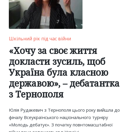
Posted
Шкільний рік під час війни
in
«Хочу за своє життя
докласти зусиль, щоб
Україна була класною
державою», – дебатантка
з Тернополя
Юлія Рудакевич з Тернополя цього року вийшла до
фіналу Всеукраїнського національного турніру
«Молодь дебатує». З початку повнтомасштабної
війни вона залишається в Україні.