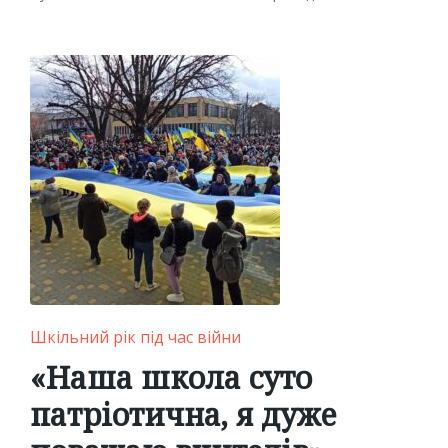
Posted
Posted
by
in
Posted
Шкільний рік під час війни
in
«Наша школа суто
патріотична, я дуже