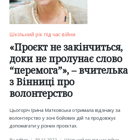
Posted
Шкільний рік під час війни
in
«Проєкт не закінчиться,
доки не пролунає слово
“перемога”», – вчителька
з Вінниці про
волонтерство
Цьогоріч Ірина Матковська отримала відзнаку за
волонтерство у зоні бойових дій та продовжує
допомагати у різних проєктах.
By
editor
30.11.2022
Шкільний рік під час війни