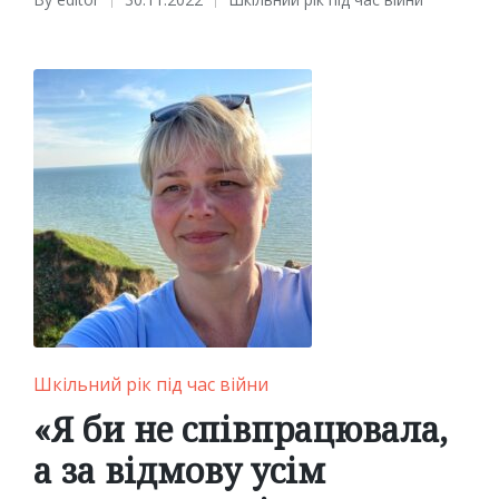
Posted
Posted
by
in
Posted
Шкільний рік під час війни
in
«Я би не співпрацювала,
а за відмову усім