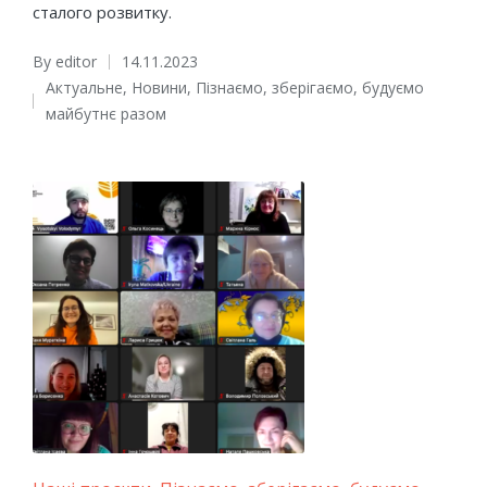
сталого розвитку.
By
editor
14.11.2023
Posted
Актуальне
,
Новини
,
Пізнаємо, зберігаємо, будуємо
by
Posted
майбутнє разом
in