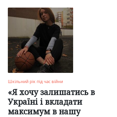
Posted
Шкільний рік під час війни
in
«Я хочу залишатись в
Україні і вкладати
максимум в нашу