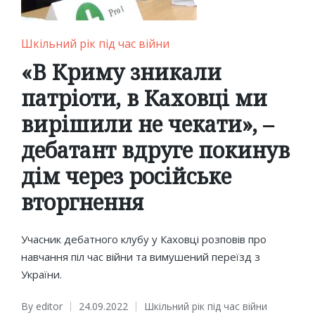
Posted
Шкільний рік під час війни
in
«В Криму зникали
патріоти, в Каховці ми
вирішили не чекати», –
дебатант вдруге покинув
дім через російське
вторгнення
Учасник дебатного клубу у Каховці розповів про
навчання піл час війни та вимушений переїзд з
України.
By
editor
24.09.2022
Шкільний рік під час війни
Posted
Posted