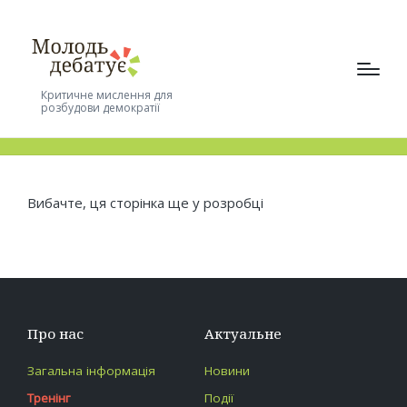
Критичне мислення для
Тренінг
розбудови демократії
Вибачте, ця сторінка ще у розробці
Про нас
Актуальне
Загальна інформація
Новини
Тренінг
Події