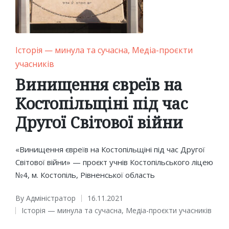
Posted
Історія — минула та сучасна
Медіа-проєкти
in
учасників
Винищення євреїв на
Костопільщіні під час
Другої Світової війни
«Винищення євреїв на Костопільщіні під час Другої
Світової війни» — проєкт учнів Костопільського ліцею
№4, м. Костопіль, Рівненської область
By
Адміністратор
16.11.2021
Posted
Історія — минула та сучасна
,
Медіа-проєкти учасників
by
Posted
in