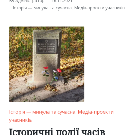
By
Адміністратор
16.11.2021
Posted
Історія — минула та сучасна
,
Медіа-проєкти учасників
by
Posted
in
Posted
Історія — минула та сучасна
Медіа-проєкти
in
учасників
Історичні події часів