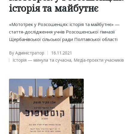
історія та майбутнє
«Мототрек у Розсошенцях: історія та майбутнє» —
cтаття-дослідження учнів Розсошенської гімназії
Щербанівської сільської ради Полтавської області
By
Адміністратор
16.11.2021
Posted
Історія — минула та сучасна
,
Медіа-проєкти учасників
by
Posted
in