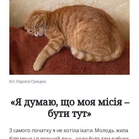
Кіт Лариси Грицюк
«Я думаю, що моя місія –
бути тут»
З самого початку я не хотіла їхати. Молодь жила
біля мене і в перший день, коли було три вибухи,