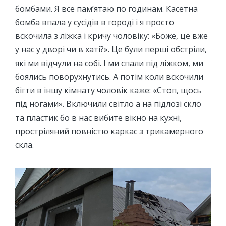
бомбами. Я все пам’ятаю по годинам. Касетна
бомба впала у сусідів в городі і я просто
вскочила з ліжка і кричу чоловіку: «Боже, це вже
у нас у дворі чи в хаті?». Це були перші обстріли,
які ми відчули на собі. І ми спали під ліжком, ми
боялись поворухнутись. А потім коли вскочили
бігти в іншу кімнату чоловік каже: «Стоп, щось
під ногами». Включили світло а на підлозі скло
та пластик бо в нас вибите вікно на кухні,
простріляний повністю каркас з трикамерного
скла.