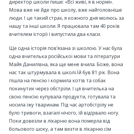
директор школи пише: «Всі живі, я в нормі».
Мова вже не йде про школу, вже найголовніше
люди. І це такий страх, я кожного дня молюсь за
нашу та інші школи. Я працювала там 40 років
вчителем історії і випустила два класи.
Ще одна історія пов’язана зі школою. У нас була
одна вчителька російської мови та літератури
Майя Данилівна, яка ще мене вчила. Боже, вона
нас так штурмувала в школі.Їй був 81 рік. Вона
пішла на пенсію і кормила котів та собак
покинутих через обстріли. І ця вчителька на
свою пенсію купувала продукти, готувала та
носила їжу тваринам. Під час артобстрілу не
було тривоги, взагалі нічого, їй відірвало ногу.
Поки довезли в лікарню вона померла від
больового шоку, а там везти в лікарню сім