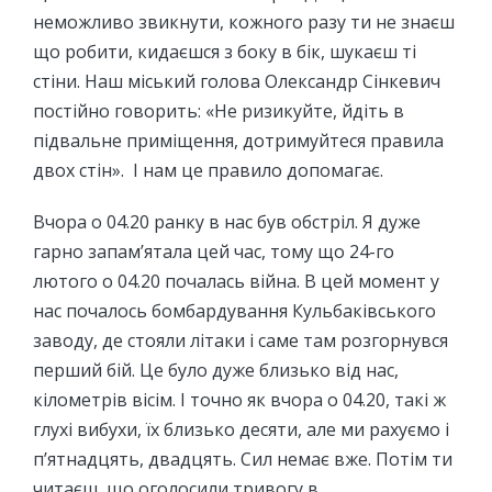
неможливо звикнути, кожного разу ти не знаєш
що робити, кидаєшся з боку в бік, шукаєш ті
стіни. Наш міський голова Олександр Сінкевич
постійно говорить: «Не ризикуйте, йдіть в
підвальне приміщення, дотримуйтеся правила
двох стін». І нам це правило допомагає.
Вчора о 04.20 ранку в нас був обстріл. Я дуже
гарно запам’ятала цей час, тому що 24-го
лютого о 04.20 почалась війна. В цей момент у
нас почалось бомбардування Кульбаківського
заводу, де стояли літаки і саме там розгорнувся
перший бій. Це було дуже близько від нас,
кілометрів вісім. І точно як вчора о 04.20, такі ж
глухі вибухи, їх близько десяти, але ми рахуємо і
п’ятнадцять, двадцять. Сил немає вже. Потім ти
читаєш, що оголосили тривогу в