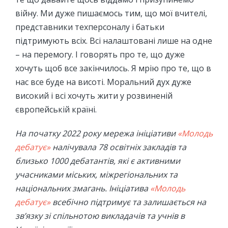
війну. Ми дуже пишаємось тим, що мої вчителі,
представники техперсоналу і батьки
підтримують всіх. Всі налаштовані лише на одне
– на перемогу. І говорять про те, що дуже
хочуть щоб все закінчилось. Я мрію про те, що в
нас все буде на висоті. Моральний дух дуже
високий і всі хочуть жити у розвиненій
європейській країні.
На початку 2022 року мережа ініціативи
«Молодь
дебатує»
налічувала 78 освітніх
закладів та
близько 1000 дебатантів, які є активними
учасниками міських, міжрегіональних та
національних змагань. Ініціатива
«Молодь
дебатує»
всебічно підтримує та залишається на
зв’язку зі спільнотою викладачів та учнів в