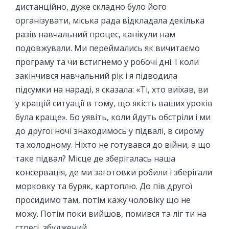
дистанційно, дуже складно було його
організувати, міська рада відкладала декілька
разів навчальний процес, канікули нам
подовжували. Ми переймались як вичитаємо
програму та чи встигнемо у робочі дні. І коли
закінчився навчальний рік і я підводила
підсумки на нараді, я сказала: «Ті, хто виїхав, ви
у кращій ситуації в тому, що якість ваших уроків
була краще». Бо уявіть, коли йдуть обстріли і ми
до другої ночі знаходимось у підвалі, в сирому
та холодному. Ніхто не готувався до війни, а що
таке підвал? Місце де зберігалась наша
консервація, де ми заготовки робили і зберігали
морковку та буряк, картоплю. До пів другої
просидимо там, потім кажу чоловіку що не
можу. Потім поки вийшов, помився та ліг ти на
стресі, збуджений.