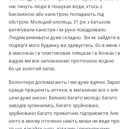
нас гинуть люди в пошуках води, хтось з
баклажкою або каністрою попадають під
обстріли. Молодий хлопець 31 рік з батьком
витягували каністри і їм руки повідривало.
Людям виживати дуже складно. Ви як зайдете в
подвір’я мого будинку ви здивуєтесь, бо в мене і
в мисочках і в пластикових пляшках і в бочках і в
відрах ми все заповнюємо проточною водою
бо це золотий запас.
Волонтери допомагають і ми дуже вдячні. Зараз
краще працюють аптеки, в магазинах все є але
ціни дуже високі. Виїхало багато молоді, багато
заводів зупинились, багато зруйновані,
зруйновано багато приватних підприємств. Але
ніхто в моєму оточенні навіть мови не веде про
те що давайте щось віддамо і призупинемо