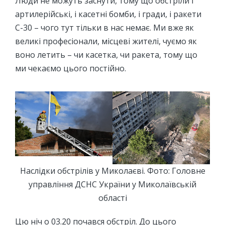
Люди не можуть заснути, тому що обстріли і
артилерійські, і касетні бомби, і гради, і ракети
С-30 – чого тут тільки в нас немає. Ми вже як
великі професіонали, місцеві жителі, чуємо як
воно летить – чи касетка, чи ракета, тому що
ми чекаємо цього постійно.
Наслідки обстрілів у Миколаєві. Фото: Головне
управління ДСНС України у Миколаївській
області
Цю ніч о 03.20 почався обстріл. До цього