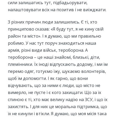
сили залишатись тут, підбадьорувати,
налаштовувати всіх на позитив і не виїжджати.
З різних причин люди залишились. Є ті, хто
принципово сказав: «Я буду тут, я не кину свій
район та місто». І я думаю, що ми правильно
робимо. У нас тут поруч знаходиться наша
армія, різні види військ, тероборона. А
тероборона – це наші знайомі, близькі, діти,
племінники. Їх іноді відпускають додому, і ми їм
перемо одяг, готуємо їжу, шукаємо волонтерів,
щоб їм допомогти. І як гарно, що вони
відчувають, що за ними є люди, що місто не
вимерло, не пусте і є кого захищати. Що за їх
спиною є ті, хто має велику надію на ЗСУ, і що їх
захистять. І для них це моральна підтримка, що
їх не кинули і втікли. Я думаю, що моя місія така