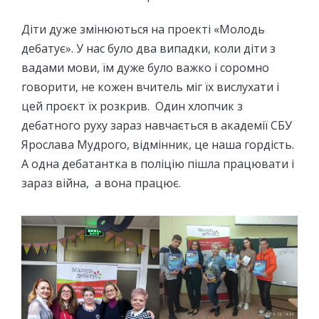
Діти дуже змінюються на проекті «Молодь
дебатує». У нас було два випадки, коли діти з
вадами мови, їм дуже було важко і соромно
говорити, не кожен вчитель міг їх вислухати і
цей проєкт їх розкрив. Один хлопчик з
дебатного руху зараз навчається в академії СБУ
Ярослава Мудрого, відмінник, це наша гордість.
А одна дебатантка в поліцію пішла працювати і
зараз війна, а вона працює.