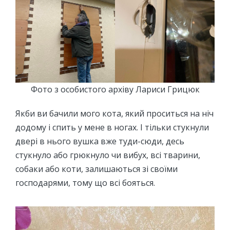
Фото з особистого архіву Лариси Грицюк
Якби ви бачили мого кота, який проситься на ніч
додому і спить у мене в ногах. І тільки стукнули
двері в нього вушка вже туди-сюди, десь
стукнуло або грюкнуло чи вибух, всі тварини,
собаки або коти, залишаються зі своїми
господарями, тому що всі бояться.