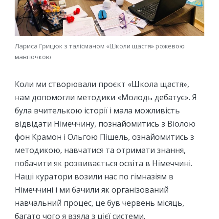
Лариса Грицюк з талісманом «Школи щастя» рожевою
мавпочкою
Коли ми створювали проєкт «Школа щастя»,
нам допомогли методики «Молодь дебатує». Я
була вчителькою історії і мала можливість
відвідати Німеччину, познайомитись з Віолою
фон Крамон і Ольгою Пішель, ознайомитись з
методикою, навчатися та отримати знання,
побачити як розвивається освіта в Німеччині.
Наші куратори возили нас по гімназіям в
Німеччині і ми бачили як організований
навчальний процес, це був червень місяць,
багато чого я взяла з цієї системи.