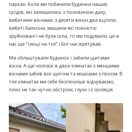
паркан. Коли ми побачили будинки наших
сусідів, які залишились з половиною даху,
вибитими вікнами, з десяти вікон два вціліли,
вибиті балкони, машини які повністю
зруйновані і не була скла, то ми подумали, це в
нас ще “синці на тілі” і Бог нас врятував.
Ми облаштували будинок і забили щитами
вікна. А ще чоловік в двох кімнатах з меншими
вікнами забив все щитом та мішками з піском. В
тих кімнатах ми себе безпечніше відчуваємо,
плюс не так чутно обстріли, глухо і є ізоляція.