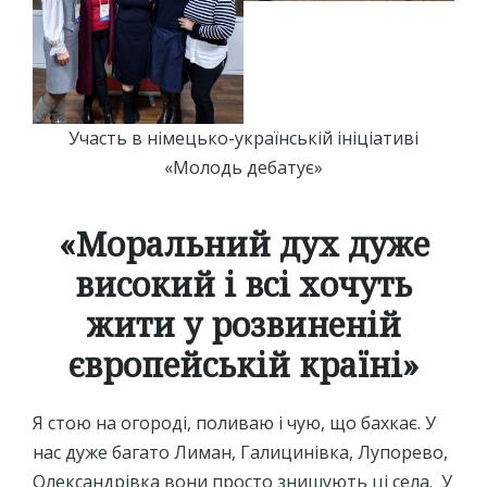
Участь в німецько-українській ініціативі
«Молодь дебатує»
«Моральний дух дуже
високий і всі хочуть
жити у розвиненій
європейській країні»
Я стою на огороді, поливаю і чую, що бахкає. У
нас дуже багато Лиман, Галицинівка, Лупорево,
Олександрівка вони просто знишують ці села. У