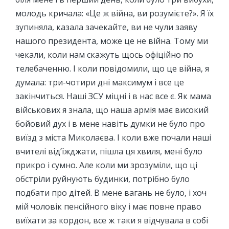
молодь кричала: «Це ж війна, ви розумієте?». Я їх
зупиняла, казала зачекайте, ви не чули заяву
нашого президента, може це не війна. Тому ми
чекали, коли нам скажуть щось офіційно по
телебаченню. І коли повідомили, що це війна, я
думала: три-чотири дні максимум і все це
закінчиться. Наші ЗСУ міцні і в нас все є. Як мама
військових я знала, що наша армія має високий
бойовий дух і в мене навіть думки не було про
виїзд з міста Миколаєва. І коли вже почали наші
вчителі від’їжджати, пішла ця хвиля, мені було
прикро і сумно. Але коли ми зрозуміли, що ці
обстріли руйнують будинки, потрібно було
подбати про дітей. В мене вагань не було, і хоч
мій чоловік пенсійного віку і має повне право
виїхати за кордон, все ж таки я відчувала в собі