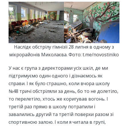
Наслідк обстрілу гімнізії 28 липня в одному з
мікрорайонів Миколаєва. Фото: t.me/novostiniko
У нас є група з директорами усіх шкіл, де ми
підтримуємо один одного і дізнаємось як
справи. І як було страшно, коли вчора школу
№48 тричі обстріляли за день, бо то не долетіло,
то перелетіло, хтось же коригував вогонь. І
третій раз прямо в школу потрапили і
завалились другий та третій поверхи разом зі
спортивною залою. І коли я читала в групі,