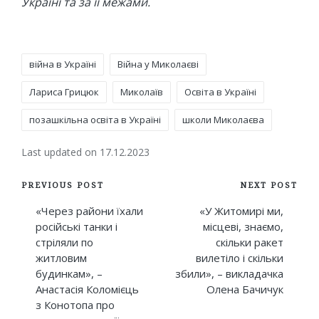
Україні та за її межами.
Tags:
війна в Україні
Війна у Миколаєві
Лариса Грицюк
Миколаїв
Освіта в Україні
позашкільна освіта в Україні
школи Миколаєва
Last updated on 17.12.2023
Post
PREVIOUS POST
NEXT POST
navigation
«Через райони їхали
«У Житомирі ми,
російські танки і
місцеві, знаємо,
стріляли по
скільки ракет
житловим
вилетіло і скільки
будинкам», –
збили», – викладачка
Анастасія Коломієць
Олена Бачичук
з Конотопа про