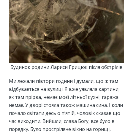
Будинок родини Лариси Грицюк після обстрілів
Ми лежали півтори години і думали, що ж там
відбувається на вулиці. Я вже уявляла картини,
як там прірва, немає моєї літньої кухні, гаража
немає. У дворі стояла також машина сина. І коли
почало світати десь о п’ятій, чоловік сказав що
час виходити. Вийшли, слава Богу, все було в
порядку. Було простріляне вікно на горищі,