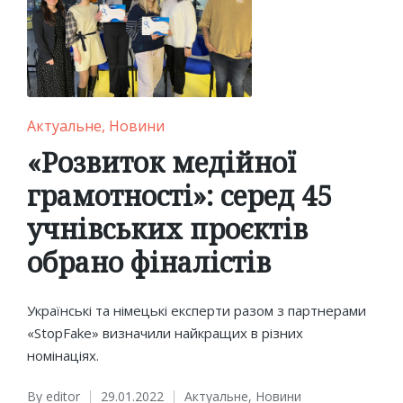
Posted
Актуальне
Новини
in
«Розвиток медійної
грамотності»: серед 45
учнівських проєктів
обрано фіналістів
Українські та німецькі експерти разом з партнерами
«StopFake» визначили найкращих в різних
номінаціях.
By
editor
29.01.2022
Актуальне
,
Новини