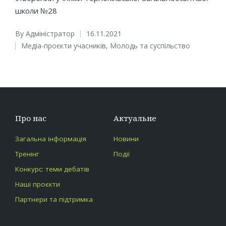
школи №28
By
Адміністратор
16.11.2021
Posted
Медіа-проєкти учасників
,
Молодь та суспільство
by
Posted
in
Про нас
Актуальне
Загальна інформація
Новини
Тренінг
Події
Конкурс: теми дебатів
Наші проєкти
Партнери та підтримка