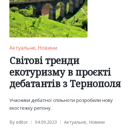
Posted
Актуальне
Новини
in
Світові тренди
екотуризму в проєкті
дебатантів з Тернополя
Учасники дебатної спільноти розробили нову
екостежку регіону.
By
editor
04.09.2023
Актуальне
,
Новини
Posted
Posted
by
in