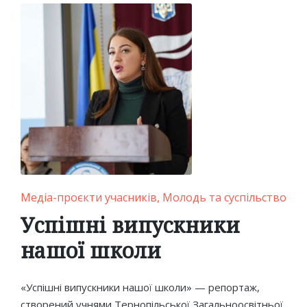
Posted
Медіа-проєкти учасників
Молодь та суспільство
in
Успішні випускники
нашої школи
«Успішні випускники нашої школи» — репортаж,
створений учнями Тернопільської Загальноосвітньої