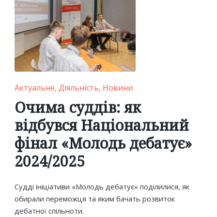
Posted
Актуальне
Діяльність
Новини
in
Очима суддів: як
відбувся Національний
фінал «Молодь дебатує»
2024/2025
Судді ініціативи «Молодь дебатує» поділилися, як
обирали переможця та яким бачать розвиток
дебатної спільноти.