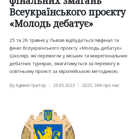
фінальних змагань
Всеукраїнського проєкту
«Молодь дебатує»
25 та 26 травня у Львові відбудеться півфінал та
фінал Всеукраїнського проєкту «Молодь дебатує».
Школярі, які перемогли у міських та міжрегіональних
дебатних турнірах, змагатимуться за перемогу в
освітньому проєкті за європейською методикою.
By
Адміністратор
25.05.2023
2023
,
ЗМІ про нас
Posted
Posted
by
in