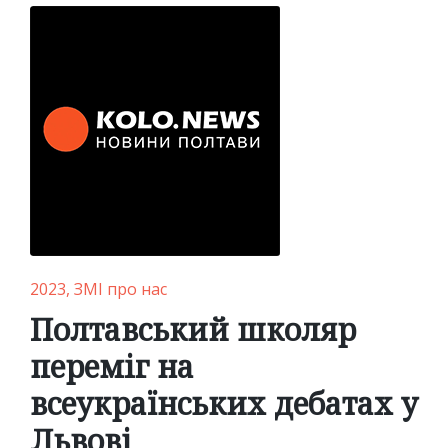
Posted
2023
ЗМІ про нас
in
Полтавський школяр
переміг на
всеукраїнських дебатах у
Львові