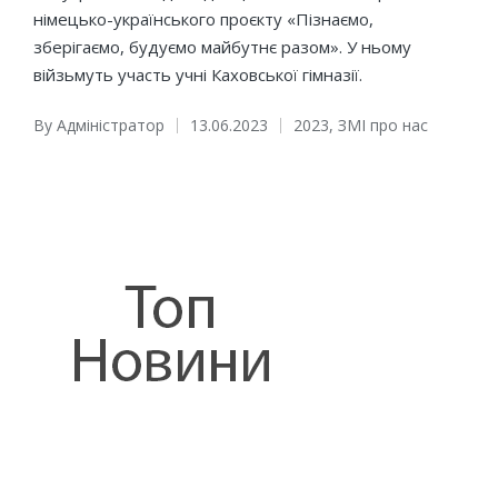
німецько-українського проєкту «Пізнаємо,
зберігаємо, будуємо майбутнє разом». У ньому
війзьмуть участь учні Каховської гімназії.
By
Адміністратор
13.06.2023
2023
,
ЗМІ про нас
Posted
Posted
by
in