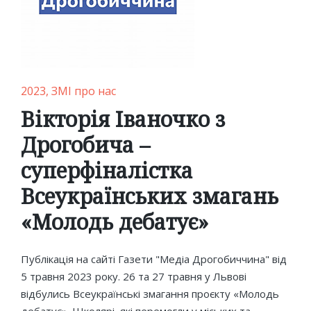
Posted
2023
ЗМІ про нас
in
Вікторія Іваночко з
Дрогобича –
суперфіналістка
Всеукраїнських змагань
«Молодь дебатує»
Публікація на сайті Газети "Медіа Дрогобиччина" від
5 травня 2023 року. 26 та 27 травня у Львові
відбулись Всеукраїнські змагання проєкту «Молодь
дебатує». Школярі, які перемогли у міських та