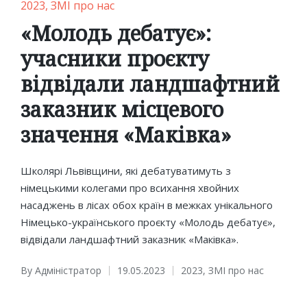
Posted
2023
ЗМІ про нас
in
«Молодь дебатує»:
учасники проєкту
відвідали ландшафтний
заказник місцевого
значення «Маківка»
Школярі Львівщини, які дебатуватимуть з
німецькими колегами про всихання хвойних
насаджень в лісах обох країн в межках унікального
Німецько-українського проєкту «Молодь дебатує»,
відвідали ландшафтний заказник «Маківка».
By
Адміністратор
19.05.2023
2023
,
ЗМІ про нас
Posted
Posted
by
in