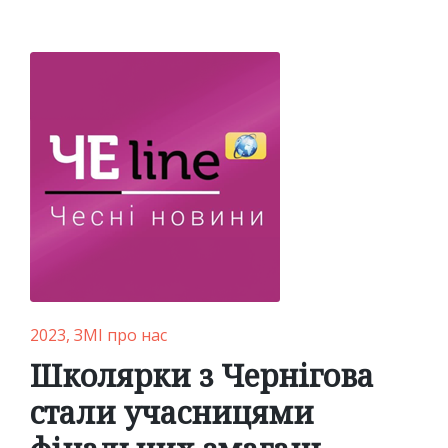
Posted
Posted
by
in
Posted
2023
ЗМІ про нас
in
Школярки з Чернігова
стали учасницями