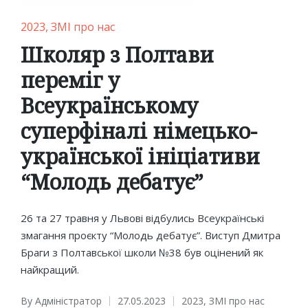
Posted
2023
ЗМІ про нас
in
Школяр з Полтави
переміг у
Всеукраїнському
суперфіналі німецько-
української ініціативи
“Молодь дебатує”
26 та 27 травня у Львові відбулись Всеукраїнські
змагання проєкту “Молодь дебатує”. Виступ Дмитра
Браги з Полтавської школи №38 був оцінений як
найкращий.
By
Адміністратор
27.05.2023
2023
,
ЗМІ про нас