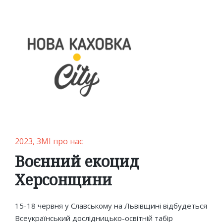
Posted
2023
ЗМІ про нас
in
Воєнний екоцид
Херсонщини
15-18 червня у Славському на Львівщині відбудеться
Всеукраїнський дослідницько-освітній табір