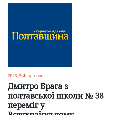
Posted
2023
ЗМІ про нас
in
Дмитро Брага з
полтавської школи № 38
переміг у
Всеукраїнському