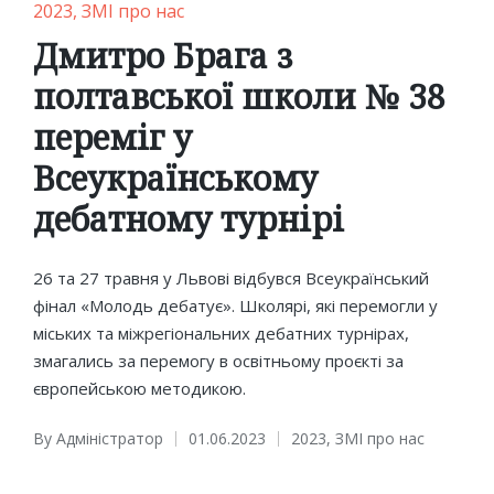
Posted
2023
ЗМІ про нас
in
Дмитро Брага з
полтавської школи № 38
переміг у
Всеукраїнському
дебатному турнірі
26 та 27 травня у Львові відбувся Всеукраїнський
фінал «Молодь дебатує». Школярі, які перемогли у
міських та міжрегіональних дебатних турнірах,
змагались за перемогу в освітньому проєкті за
європейською методикою.
By
Адміністратор
01.06.2023
2023
,
ЗМІ про нас
Posted
Posted
by
in