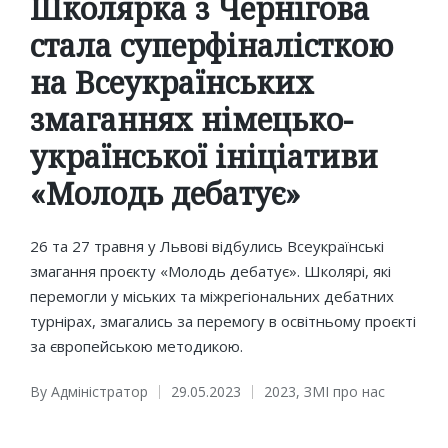
Школярка з Чернігова
стала суперфіналісткою
на Всеукраїнських
змаганнях німецько-
української ініціативи
«Молодь дебатує»
26 та 27 травня у Львові відбулись Всеукраїнські
змагання проєкту «Молодь дебатує». Школярі, які
перемогли у міських та міжрегіональних дебатних
турнірах, змагались за перемогу в освітньому проєкті
за європейською методикою.
By
Адміністратор
29.05.2023
2023
,
ЗМІ про нас
Posted
Posted
by
in