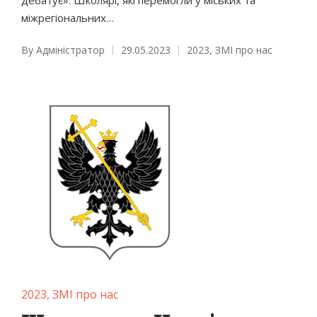
міжрегіональних…
By
Адміністратор
29.05.2023
2023
,
ЗМІ про нас
Posted
Posted
by
in
Posted
2023
ЗМІ про нас
in