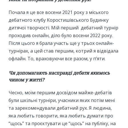
Почала я це все восени 2021 року з міського
дебатного клубу Коростишівського Будинку
дитячої творчості. Мій перший дебатний турнір
проходив онлайн, діло було восени 2022 року.
Після цього я брала участь ще у трьох онлайн-
турнірах, а цей став першим, котрий я відвідала
офлайн. То, враховуючи все разом, у п’яти.
Чи допомагають насправді дебати якимось
чином у житті?
Чесно, моїм першим досвідом майже-дебатів
були шкільні турніри, учасники яких потім мені
та зарекомендували дебатний рух. Я людина,
яка любить говорити, яка любить думати про
“щось” та проєктувати це “щось” на публіку, на