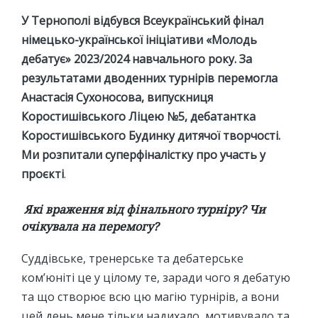
У Тернополі відбувся Всеукраїнський фінал
німецько-української ініціативи «Молодь
дебатує» 2023/2024 навчального року. За
результатами дводенних турнірів перемогла
Анастасія Сухоносова, випускниця
Коростишівського Ліцею №5, дебатантка
Коростишівського Будинку дитячої творчості.
Ми розпитали суперфіналістку про участь у
проєкті
.
Які враження від фінального турніру? Чи
очікувала на перемогу?
Суддівське, тренерське та дебатерське
ком’юніті це у цілому те, заради чого я дебатую
та що створює всю цю магію турнірів, а вони
цей день мене тільки надихало, мотивувало та