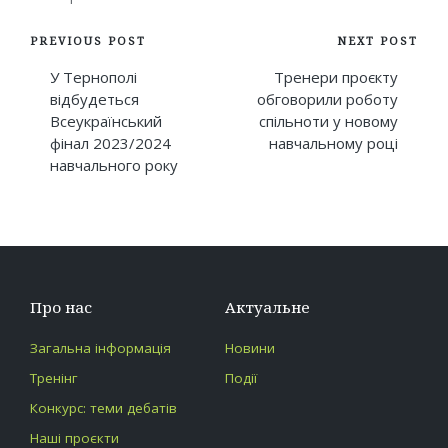
Post
PREVIOUS POST
NEXT POST
navigation
У Тернополі
Тренери проєкту
відбудеться
обговорили роботу
Всеукраїнський
спільноти у новому
фінал 2023/2024
навчальному році
навчального року
Про нас
Актуальне
Загальна інформація
Новини
Тренінг
Події
Конкурс: теми дебатів
Наші проєкти