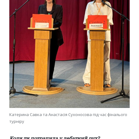
Катерина Савка та Анастасія Сухоносова під час фіналього
турніру
Коли ти потрапила у дебатний рух?