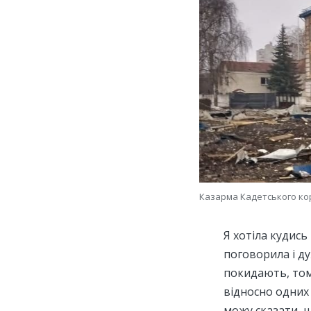
Казарма Кадетського кор
Я хотіла кудись
поговорила і д
покидають, тому
відносно одних 
можу сказати, щ