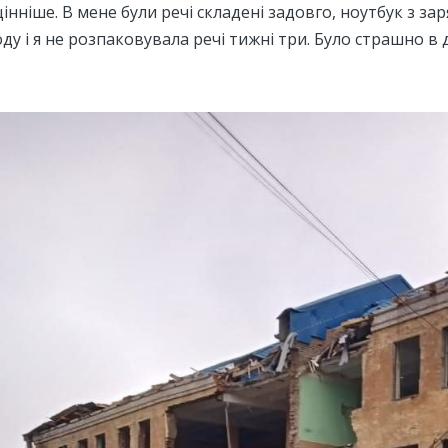
інніше. В мене були речі складені задовго, ноутбук з за
оду і я не розпаковувала речі тижні три. Було страшно в 