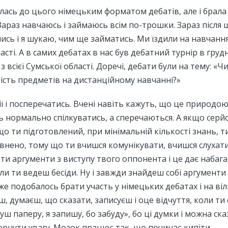
алась до цього німецьким форматом дебатів, але і брала
Зараз навчаюсь і займаюсь всім по-трошки. Зараз після 
ись і я шукаю, чим ще займатись. Ми їздили на навчання
асті. А в самих дебатах в нас був дебатний турнір в грудн
з всієї Сумської області. Доречі, дебати були на тему: «Ч
ість предметів на дистанційному навчанні?»
ї і посперечатись. Вчені навіть кажуть, що це природо
 нормально спілкуватись, а сперечаються. А якщо серйо
якщо ти підготовлений, при мінімальній кількості знань, 
внено, тому що ти вчишся комунікувати, вчишся слухат
ти аргументи з виступу твого оппонента і це дає набаг
ли ти ведеш бесіди. Ну і завжди знайдеш собі аргументи 
уже подобалось брати участь у німецьких дебатах і на віль
ш, думаєш, що сказати, записуєш і оце відчуття, коли ти
уш паперу, я запишу, бо забуду», бо ці думки і можна ска
ернути увагу. Мозок працює так, що починає кипіти.