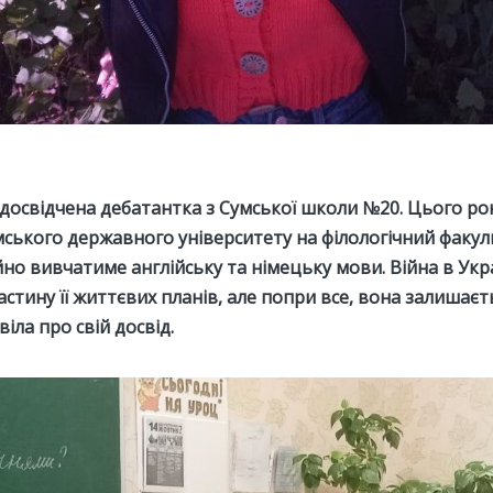
досвідчена дебатантка з Сумської школи №20. Цього ро
мського державного університету на філологічний факул
но вивчатиме англійську та німецьку мови. Війна в Укра
стину її життєвих планів, але попри все, вона залишаєт
іла про свій досвід.