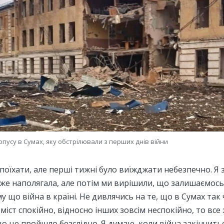
пусу в Сумах, яку обстрілювали з перших днів війни
 поїхати, але перші тижні було виїжджати небезпечно. Я
уже наполягала, але потім ми вирішили, що залишаємось
 що війна в країні. Не дивлячись на те, що в Сумах так
міст спокійно, відносно інших зовсім неспокійно, то все 
о це пройшло безслідно. Я думаю, коли війна закінчитьс