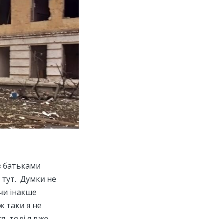
 з батьками
 тут. Думки не
 чи інакше
ж таки я не
я, тоді я вже