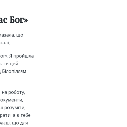
ас Бог»
казала, що
галі,
Бог». Я пройшла
 і в цей
д Білопіллям
 на роботу,
 документи,
єш розуміти,
рати, а в тебе
ираєш, що для