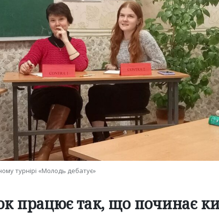
ому турнірі «Молодь дебатує»
к працює так, що починає к