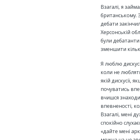
Взагалі, я займ
британському. 
дебати закінчил
Херсонській обл
були дебатанти 
зменшити кільк
Я люблю дискусі
коли не люблять
якій дискусії, 
почуватись впе
вчишся знаходи
впевненості, ко
Взагалі, мені д
спокійно слухає
«дайте мені арк
можна на це зв