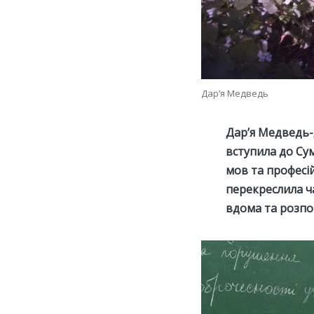
Дар’я Медведь
Дар’я Медведь-
вступила до Су
мов та професій
перекреслила ча
вдома та розпов