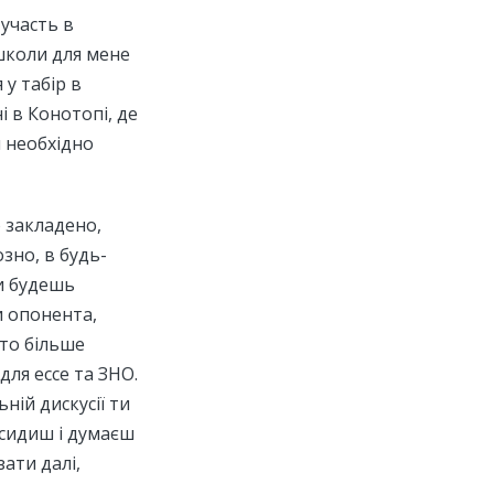
 участь в
школи для мене
 у табір в
і в Конотопі, де
и необхідно
ю закладено,
зно, в будь-
ти будешь
и опонента,
ато більше
для ессе та ЗНО.
ній дискусії ти
 сидиш і думаєш
зати далі,