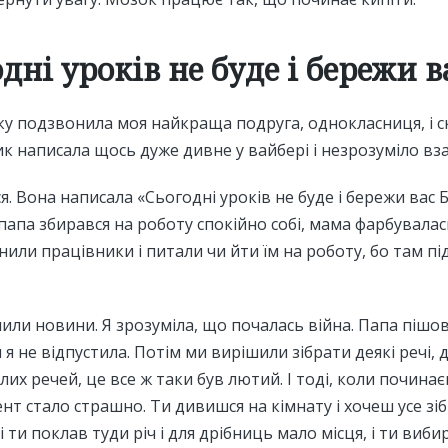
дні уроків не буде і бережи в
ку подзвонила моя найкраща подруга, однокласниця, і с
к написала щось дуже дивне у вайбері і незрозуміло вза
. Вона написала «Сьогодні уроків не буде і бережи вас 
папа збирався на роботу спокійно собі, мама фарбувалась
или працівники і питали чи йти їм на роботу, бо там пі
ли новини. Я зрозуміла, що почалась війна. Папа пішов
 я не відпустила. Потім ми вирішили зібрати деякі речі,
плих речей, це все ж таки був лютий. І тоді, коли почина
нт стало страшно. Ти дивишся на кімнату і хочеш усе зіб
 ти поклав туди річ і для дрібниць мало місця, і ти виб