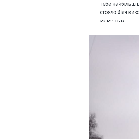
тебе найбільш ц
стояло біля вих
моментах.