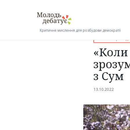
Критичне мислення для розбудови демократії
Posted
Шкільний рік під 
in
«Коли 
зрозум
з Сум
13.10.2022