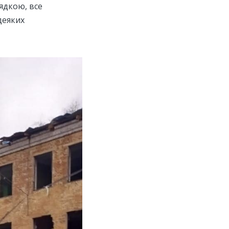
рядкою, все
деяких