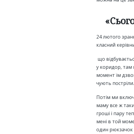
«Сього
24 лютого зран
класний керівни
що відбувається
у коридор, там 
момент їм дзвон
чують постріли.
Потім ми включи
маму все ж таки
гроші і пару те
мені в той моме
один рюкзачок і