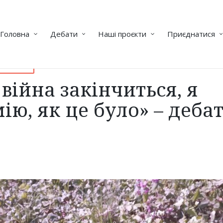
Головна
Дебати
Наші проєкти
Приєднатися
час війни
війна закінчиться, я
ію, як це було» – деба