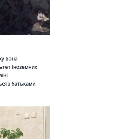
ку вона
ьтет іноземних
їні
ься з батьками