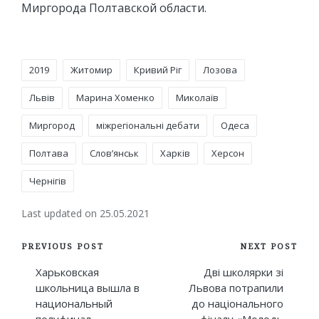
Миргорода Полтавской области.
Tags:
2019
Житомир
Кривий Ріг
Лозова
Львів
Марина Хоменко
Миколаїв
Миргород
міжрегіональні дебати
Одеса
Полтава
Слов’янськ
Харків
Херсон
Чернігів
Last updated on 25.05.2021
Post
PREVIOUS POST
NEXT POST
navigation
Харьковская
Дві школярки зі
школьница вышла в
Львова потрапили
национальный
до національного
полуфинал
фіналу «Молодь