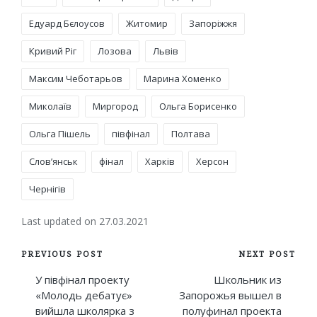
Едуард Бєлоусов
Житомир
Запоріжжя
Кривий Ріг
Лозова
Львів
Максим Чеботарьов
Марина Хоменко
Миколаїв
Миргород
Ольга Борисенко
Ольга Пішель
півфінал
Полтава
Слов’янськ
фінал
Харків
Херсон
Чернігів
Last updated on 27.03.2021
Post
PREVIOUS POST
NEXT POST
navigation
У півфінал проекту
Школьник из
«Молодь дебатує»
Запорожья вышел в
вийшла школярка з
полуфинал проекта