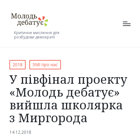
Критичне мислення для
розбудови демократії
Posted
2018
ЗМІ про нас
in
У півфінал проекту
«Молодь дебатує»
вийшла школярка
з Миргорода
14.12.2018