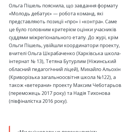
Ольга Пішель пояснила, що завдання формату
«Молодь дебатує» — робота команд, які
представляють позиції «про» і «контра». Саме
це було головним критерієм оцінки учасників
суддями міжрегіонального етапу. До журі, крім
Ольги Пішель, увійшли координатори проекту,
вчителі Ольга Шкрабаченко (Харківська школа-
інтернат № 13), Тетяна Бутурлим (Ніжинський
обласний педагогічний ліцей), Михайло Альохін
(Криворізька загальноосвітня школа №122), а
також «ветерани» проекту Максим Чеботарьов
(переможець 2017 року) та Надія Тихонова
(півфіналістка 2016 року).
«Ми оцінювали не переконливість