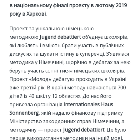
в національному фіналі проекту в лютому 2019
року в Харкові.
Проект за унікальною німецькою
методикою
Jugend debattiert
об’єднує школярів,
які люблять і вміють брати участь в публічних
дискусіях та шукати істину в суперечці. З’явилася
методика у Німеччині, щорічно в дебатах за нею
беруть участь сотні тисяч німецьких школярів.
Проект «Молодь дебатує» проходить в Україні
вже третій рік. В країні методу навчаються 700
дітей із 40 шкіл у 12 областях. До нас його
привезла організація
Internationales Haus
Sonnenberg
, якій надало фінансову підтримку
Міністерство закордонних справ Німеччини, а
методичну — проект
Jugend debattiert
. Це було
перше використання методики на іншій мові,