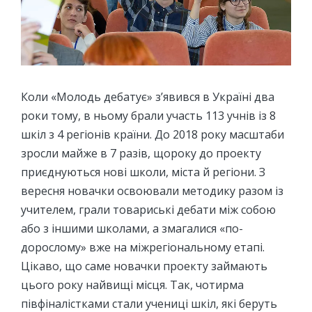
Коли «Молодь дебатує» з’явився в Україні два
роки тому, в ньому брали участь 113 учнів із 8
шкіл з 4 регіонів країни. До 2018 року масштаби
зросли майже в 7 разів, щороку до проекту
приєднуються нові школи, міста й регіони. З
вересня новачки освоювали методику разом із
учителем, грали товариські дебати між собою
або з іншими школами, а змагалися «по-
дорослому» вже на міжрегіональному етапі.
Цікаво, що саме новачки проекту займають
цього року найвищі місця. Так, чотирма
півфіналістками стали учениці шкіл, які беруть