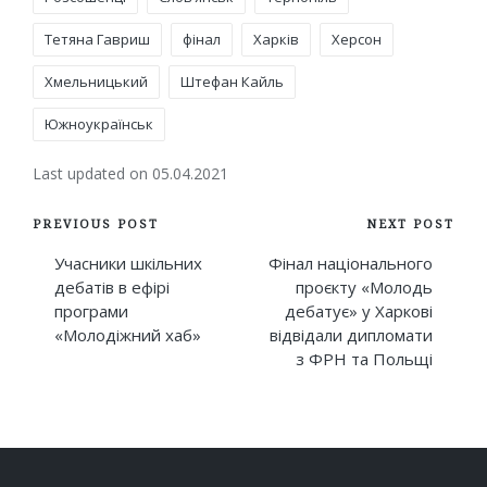
Тетяна Гавриш
фінал
Харків
Херсон
Хмельницький
Штефан Кайль
Южноукраїнськ
Last updated on 05.04.2021
Post
PREVIOUS POST
NEXT POST
navigation
Учасники шкільних
Фінал національного
дебатів в ефірі
проєкту «Молодь
програми
дебатує» у Харкові
«Молодіжний хаб»
відвідали дипломати
з ФРН та Польщі