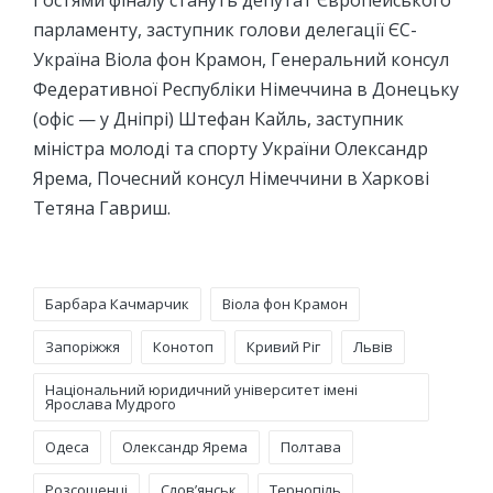
Гостями фіналу стануть депутат Європейського
парламенту, заступник голови делегації ЄС-
Україна Віола фон Крамон, Генеральний консул
Федеративної Республіки Німеччина в Донецьку
(офіс — у Дніпрі) Штефан Кайль, заступник
міністра молоді та спорту України Олександр
Ярема, Почесний консул Німеччини в Харкові
Тетяна Гавриш.
Tags:
Барбара Качмарчик
Віола фон Крамон
Запоріжжя
Конотоп
Кривий Ріг
Львів
Національний юридичний університет імені
Ярослава Мудрого
Одеса
Олександр Ярема
Полтава
Розсошенці
Слов’янськ
Тернопіль