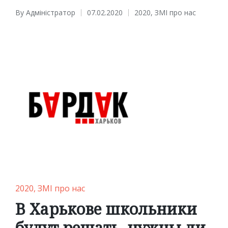
By
Адміністратор
07.02.2020
2020
,
ЗМІ про нас
Posted
Posted
by
in
Posted
2020
ЗМІ про нас
in
В Харькове школьники
будут решать, нужны ли