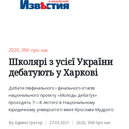
Posted
2020
ЗМІ про нас
in
Школярі з усієї України
дебатують у Харкові
Дебати півфінального і фінального етапів
національного проєкту «Молодь дебатує»
проходять 7—8 лютого в Національному
юридичному університеті імені Ярослава Мудрого.
By
Адміністратор
27.03.2021
2020
,
ЗМІ про нас
Posted
Posted