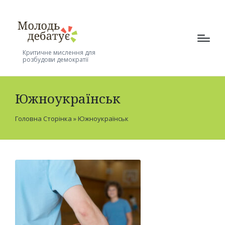
Критичне мислення для
розбудови демократії
Южноукраїнськ
Головна Сторінка
»
Южноукраїнськ