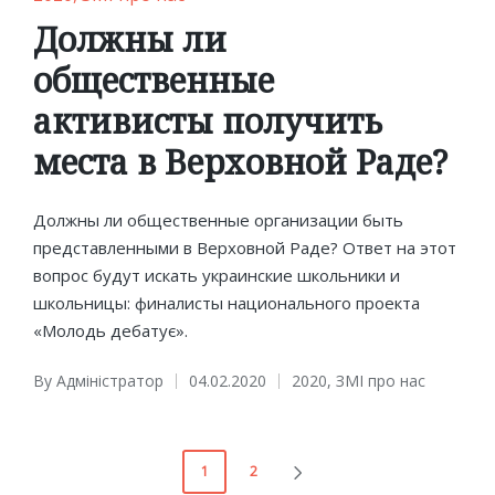
in
Должны ли
общественные
активисты получить
места в Верховной Раде?
Должны ли общественные организации быть
представленными в Верховной Раде? Ответ на этот
вопрос будут искать украинские школьники и
школьницы: финалисты национального проекта
«Молодь дебатує».
By
Адміністратор
04.02.2020
2020
,
ЗМІ про нас
Posted
Posted
by
in
Пагінація
1
2
NEXT