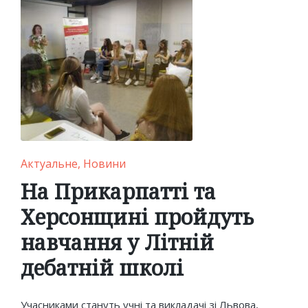
Posted
Актуальне
Новини
in
На Прикарпатті та
Херсонщині пройдуть
навчання у Літній
дебатній школі
Учасниками стануть учні та викладачі зі Львова,