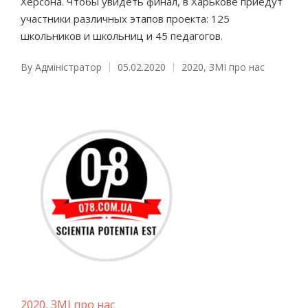
Херсона. Чтобы увидеть финал, в Харькове приедут
участники различных этапов проекта: 125
школьников и школьниц и 45 педагогов.
By
Адміністратор
05.02.2020
2020
,
ЗМІ про нас
Posted
Posted
by
in
Posted
2020
ЗМІ про нас