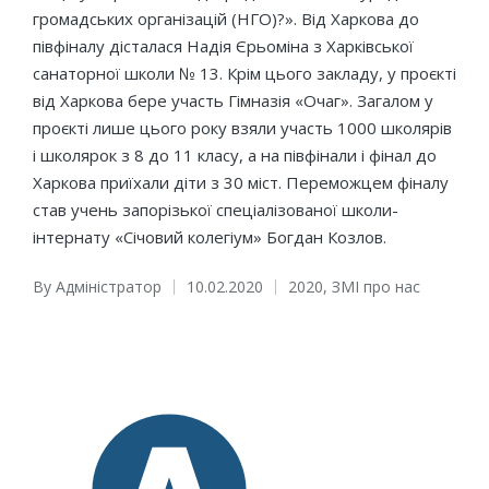
громадських організацій (НГО)?». Від Харкова до
півфіналу дісталася Надія Єрьоміна з Харківської
санаторної школи № 13. Крім цього закладу, у проєкті
від Харкова бере участь Гімназія «Очаг». Загалом у
проєкті лише цього року взяли участь 1000 школярів
і школярок з 8 до 11 класу, а на півфінали і фінал до
Харкова приїхали діти з 30 міст. Переможцем фіналу
став учень запорізької спеціалізованої школи-
інтернату «Січовий колегіум» Богдан Козлов.
By
Адміністратор
10.02.2020
2020
,
ЗМІ про нас
Posted
Posted
by
in