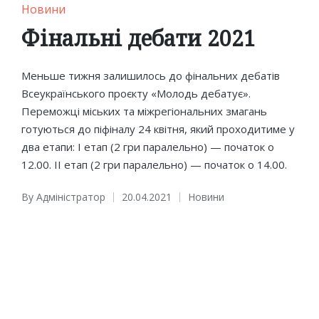
Posted
Новини
in
Фінальні дебати 2021
Меньше тижня залишилось до фінальних дебатів
Всеукраїнського проєкту «Молодь дебатує».
Переможці міських та міжрегіональних змагань
готуються до піфіналу 24 квітня, який проходитиме у
два етапи: І етап (2 гри паралельно) — початок о
12.00. II етап (2 гри паралельно) — початок о 14.00.
By
Адміністратор
20.04.2021
Новини
Posted
Posted
by
in