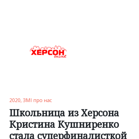
by
in
Posted
2020
ЗМІ про нас
in
Школьница из Херсона
Кристина Кушниренко
стала суперфиналисткой