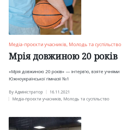
Posted
Медіа-проєкти учасників
Молодь та суспільство
in
Мрія довжиною 20 років
«Мрія довжиною 20 років» — інтерв'ю, взяте учнями
Южноукраїнської гімназії №1
By
Адміністратор
16.11.2021
Posted
Медіа-проєкти учасників
,
Молодь та суспільство
by
Posted
in