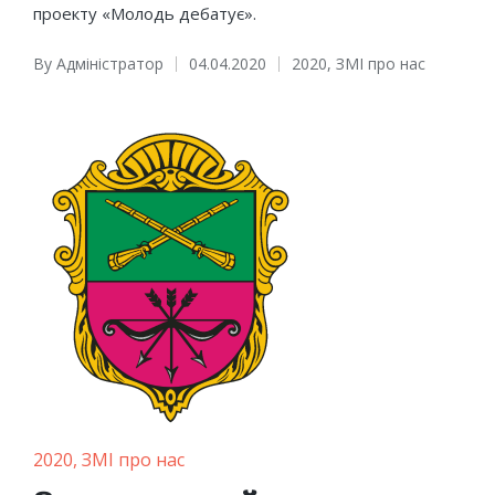
проекту «Молодь дебатує».
By
Адміністратор
04.04.2020
2020
,
ЗМІ про нас
Posted
Posted
by
in
Posted
2020
ЗМІ про нас
in