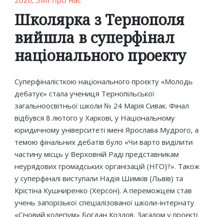
2020
ЗМІ про нас
in
Школярка з Тернополя
вийшла в суперфінал
національного проекту
Суперфіналісткою національного проєкту «Молодь
дебатує» стала учениця Тернопільської
загальноосвітньої школи № 24 Марія Сивак. Фінал
відбувся 8 лютого у Харкові, у Національному
юридичному університеті імені Ярослава Мудрого, а
темою фінальних дебатів було «Чи варто виділити
частину місць у Верховній Раді представникам
неурядових громадських організацій (НГО)?». Також
у суперфіналі виступали Надія Шимків (Львів) та
Крістіна Кушниренко (Херсон). А переможцем став
учень запорізької спеціалізованої школи-інтернату
«Січовий колегіум» Богдан Козлов. Загалом у проєкті