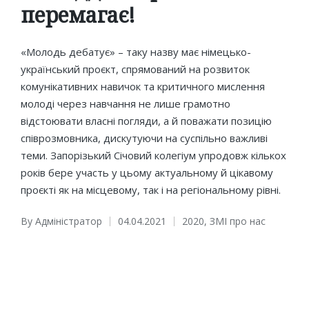
перемагає!
«Молодь дебатує» – таку назву має німецько-
український проєкт, спрямований на розвиток
комунікативних навичок та критичного мислення
молоді через навчання не лише грамотно
відстоювати власні погляди, а й поважати позицію
співрозмовника, дискутуючи на суспільно важливі
теми. Запорізький Січовий колегіум упродовж кількох
років бере участь у цьому актуальному й цікавому
проєкті як на місцевому, так і на регіональному рівні.
By
Адміністратор
04.04.2021
2020
,
ЗМІ про нас
Posted
Posted
by
in