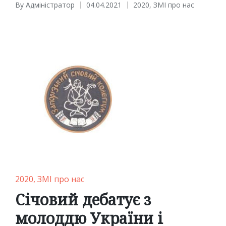
By
Адміністратор
04.04.2021
2020
,
ЗМІ про нас
Posted
Posted
by
in
Posted
2020
ЗМІ про нас
in
Січовий дебатує з
молоддю України і