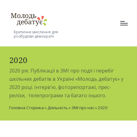
Критичне мислення для
розбудови демократії
2020
2020 рік: Публікації в ЗМІ про події і перебіг
шкільних дебатів в Україні «Молодь дебатує» у
2020 році. Інтерв’ю, фоторепортажі, прес-
релізи, телепрограми та багато іншого.
Головна Сторінка
»
Діяльність
»
ЗМІ про нас
»
2020