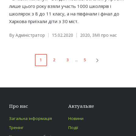
лише цього року взяли участь 1000 школярів і
школярок з 8 до 11 класу, а на півфінали і фінал до
Харкова приїхали діти з 30 міст.
By
Адміністратор
15.02.2020
2020
,
ЗМІ про нас
Posted
Posted
by
in
Пагінація
1
2
3
…
5
NEXT
записів
PAGE
Про нас
Актуальне
Загальна інформація
Новини
Тренінг
Події