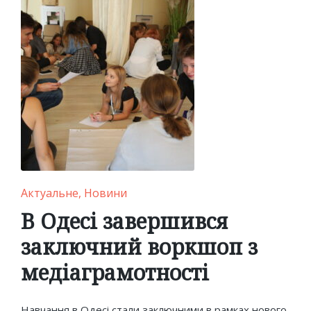
Posted
Актуальне
Новини
in
В Одесі завершився
заключний воркшоп з
медіаграмотності
Навчання в Одесі стали заключними в рамках нового