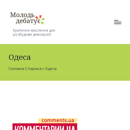
Критичне мислення для
розбудови демократії
Одеса
Головна Сторінка
»
Одеса