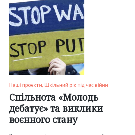
Posted
Наші проєкти
Шкільний рік під час війни
in
Спільнота «Молодь
дебатує» та виклики
воєнного стану