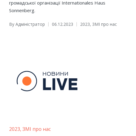
громадської організації Internationales Haus
Sonnenberg.
By
Адміністратор
06.12.2023
2023
,
ЗМІ про нас
Posted
Posted
by
in
Posted
2023
ЗМІ про нас