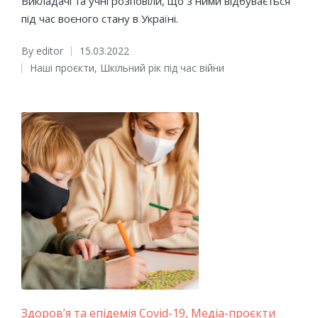
Викладачі та учні розповіли, що з ними відбувається
під час воєного стану в Україні.
By
editor
15.03.2022
Posted
Наші проєкти
,
Шкільний рік під час війни
by
Posted
in
Posted
Здоров’я та епідемія Covid-19
Медіа-проєкти