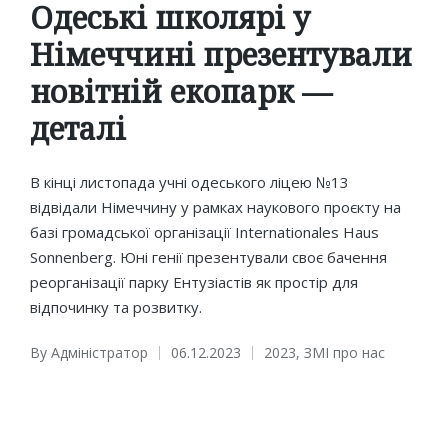
in
Одеські школярі у
Німеччині презентували
новітній екопарк —
деталі
В кінці листопада учні одеського ліцею №13
відвідали Німеччину у рамках наукового проєкту на
базі громадської організації Internationales Haus
Sonnenberg. Юні генії презентували своє бачення
реорганізації парку Ентузіастів як простір для
відпочинку та розвитку.
By
Адміністратор
06.12.2023
2023
,
ЗМІ про нас
Posted
Posted
by
in