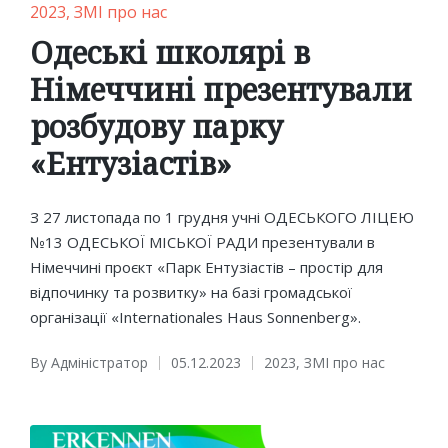
Posted
2023
ЗМІ про нас
in
Одеські школярі в
Німеччині презентували
розбудову парку
«Ентузіастів»
З 27 листопада по 1 грудня учні ОДЕСЬКОГО ЛІЦЕЮ
№13 ОДЕСЬКОЇ МІСЬКОЇ РАДИ презентували в
Німеччині проєкт «Парк Ентузіастів – простір для
відпочинку та розвитку» на базі громадської
організації «Internationales Haus Sonnenberg».
By
Адміністратор
05.12.2023
2023
,
ЗМІ про нас
Posted
Posted
by
in