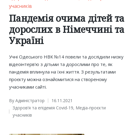
in
учасників
Пандемія очима дітей та
дорослих в Німеччині та
Україні
Учні Одеського НВК №14 повели та дослідили низку
відеоінтерв'ю з дітьми та дорослими про те, як
пандемія вплинула на їхні життя. З результатами
проєкту можна ознайомитися на створеному
учасниками сайті.
By
Адміністратор
16.11.2021
Posted
Здоров’я та епідемія Covid-19
,
Медіа-проєкти
by
Posted
учасників
in