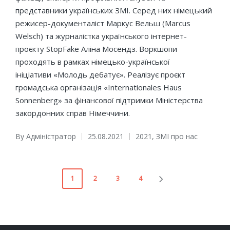
представники українських ЗМІ. Серед них німецький
режисер-документаліст Маркус Вельш (Marcus
Welsch) та журналістка українського інтернет-
проєкту StopFake Аліна Мосендз. Воркшопи
проходять в рамках німецько-української
ініціативи «Молодь дебатує». Реалізує проєкт
громадська організація «Internationales Haus
Sonnenberg» за фінансової підтримки Міністерства
закордонних справ Німеччини.
By
Адміністратор
25.08.2021
2021
,
ЗМІ про нас
Posted
Posted
by
in
Пагінація
1
2
3
4
NEXT
записів
PAGE