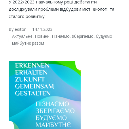
У 2022/2023 навчальному році дебатанти
досліджували проблеми відбудови міст, екології та
сталого розвитку.
By
editor
14.11.2023
Posted
Актуальне
,
Новини
,
Пізнаємо, зберігаємо, будуємо
by
Posted
майбутнє разом
in