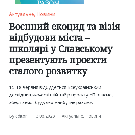
Posted
Актуальне
Новини
in
Воєнний екоцид та візія
відбудови міста –
школярі у Славському
презентують проєкти
сталого розвитку
15-18 червня відбудеться Всеукраїнський
дослідницько-освітній табір проєкту «Пізнаємо,
зберігаємо, будуємо майбутнє разом».
By
editor
13.06.2023
Актуальне
,
Новини
Posted
Posted
by
in