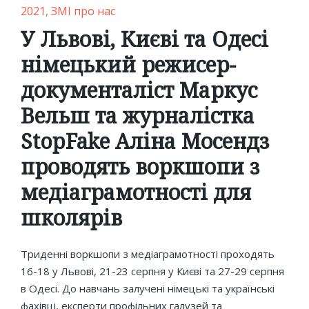
Posted
2021
ЗМІ про нас
in
У Львові, Києві та Одесі
німецький режисер-
документаліст Маркус
Вельш та журналістка
StopFake Аліна Мосендз
проводять воркшопи з
медіаграмотності для
школярів
Триденні воркшопи з медіаграмотності проходять
16-18 у Львові, 21-23 серпня у Києві та 27-29 серпня
в Одесі. До навчань залучені німецькі та українські
фахівці, експерти профільних галузей та