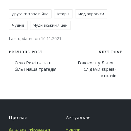
Tags:
друга світова війна
історія
медіапроєкти
Чуднів
Чуднівський ліцей
Last updated on 16.11.2021
Post
PREVIOUS POST
NEXT POST
navigation
Село Рижів – наш
Голокост у Львові.
біль і наша трагедія
Слідами євреїв-
втікачів
Про нас
Актуальне
Загальна інформація
Новини