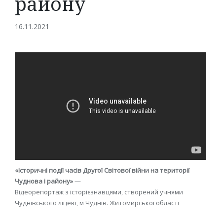
району
16.11.2021
«Історичні події часів Другої Cвітової війни на території
Чуднова і району»
—
Відеорепортаж з історієзнавцями, створений учнями
Чуднівського ліцею, м Чуднів. Житомирської області