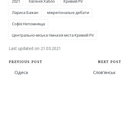
2021
Євгенія Хабло
Кривий Ріг
Лариса Бажан
міжрегіональні дебати
Софія Непомняща
Центрально-міська гімназія міста Кривий Ріг
Last updated on 21.03.2021
Post
PREVIOUS POST
NEXT POST
navigation
Одеса
Слов’янськ