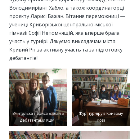
Володимирівні Хабло, а також координаторці
проєкту Ларисі Бажан. Вітання переможниці —
учениці Криворізької центрально-міської
гімназії Софії Непомнящій, яка вперше брала
участь у турнірі. Дякуємо викладачам міста
Кривий Ріг за активну участь та за підготовку
дебатантів!
Вчителька Лариса Бажан з
Журі турніру в Кривому
дебатантами КЦМГ
Розі