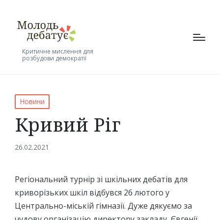
Критичне мислення для
розбудови демократії
Posted
Новини
in
Кривий Ріг
26.02.2021
Регіональний турнір зі шкільних дебатів для
криворізьких шкіл відбувся 26 лютого у
Центрально-міській гімназії. Дуже дякуємо за
чудову організацію директору закладу, Євгенії