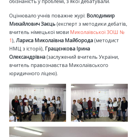
обізнаність у проблемі, з якої дебатували.
Оцінювало учнів поважне журі:
Володимир
Михайлович Заєць
(експерт з методики дебатів,
вчитель німецької мови
Миколаївської ЗОШ №
1
),
Лариса Миколаївна Майборода
(методист
НМЦ з історії),
Гращєнкова Ірина
Олександрівна
(заслужений вчитель України,
вчитель правознавства Миколаївського
юридичного ліцею).