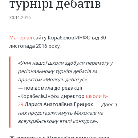
турнірі дебатів
30.11.2016
Матеріал
сайту Корабелов.ИНФО від 30
листопада 2016 року.
«Учні нашої школи здобули перемогу у
регіональному турнірі дебатів за
проектом «Молодь дебатує»,
—
повідомила до редакції
«Корабелів.Інфо» директор
школи №
29
Лариса Анатоліївна Грицюк
. —
Двоє з
них представлятимуть Миколаїв на
всеукраїнському етапі конкурса
».