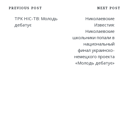
Post
PREVIOUS POST
NEXT POST
navigation
ТРК НІС-ТВ: Молодь
Николаевские
дебатує
Известия:
Николаевские
школьники попали в
национальный
финал украинско-
немецкого проекта
«Молодь дебатує»