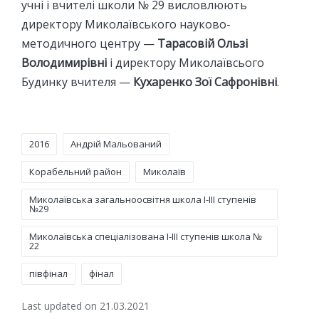
учні і вчителі школи № 29 висловлюють
директору Миколаївського науково-
методичного центру —
Тарасовій Ользі
Володимирівні
і директору Миколаївсього
Будинку вчителя —
Кухаренко Зої Сафронівні
.
Tags:
2016
Андрій Мальований
Корабельний район
Миколаїв
Миколаївська загальноосвітня школа І-ІІІ ступенів
№29
Миколаївська спеціалізована І-ІІІ ступенів школа №
22
півфінал
фінал
Last updated on 21.03.2021