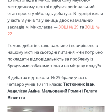
25 листопада в Миколаївському науково-
методичному центрі відбувся регіональний
етап проекту «Молодь дебатує». В турнірі взяли
участь 8 учнів та учениць двох навчальних
закладів м. Миколаєва —
ЗОШ № 29
та
ЗОШ №
22
.
Темою дебатів стало важливе і невирішене в
нашому місті на сьогодні питання: «Чи потрібно
покладати відповідальність за проблему із
бродячими собаками тільки на місцеву владу?»
В дебатах від школи № 29 брали участь
четверо учнів 10 і 11 класів:
Тютюнник Іван,
Авдалієва Аміна, Мальований Роман
і
Гелета
Віолетта
.