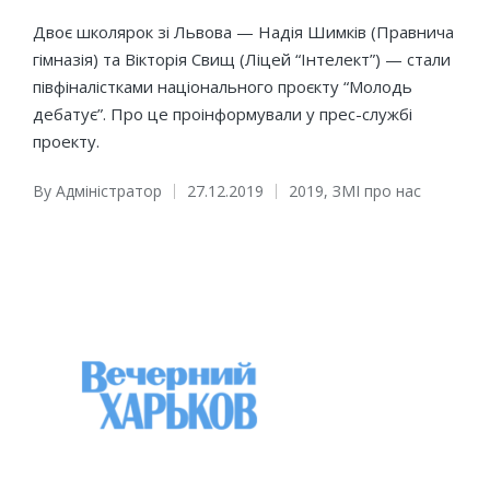
Двоє школярок зі Львова — Надія Шимків (Правнича
гімназія) та Вікторія Свищ (Ліцей “Інтелект”) — стали
півфіналістками національного проєкту “Молодь
дебатує”. Про це проінформували у прес-службі
проекту.
By
Адміністратор
27.12.2019
2019
,
ЗМІ про нас
Posted
Posted
by
in