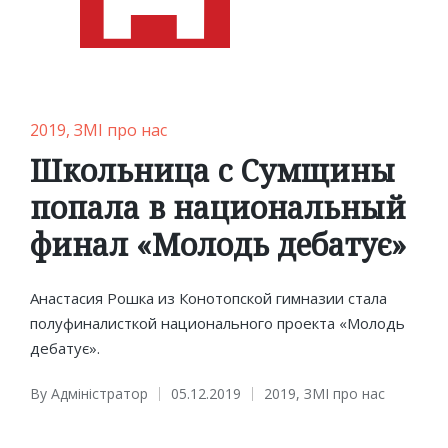
Posted
2019
ЗМІ про нас
in
Школьница с Сумщины
попала в национальный
финал «Молодь дебатує»
Анастасия Рошка из Конотопской гимназии стала
полуфиналисткой национального проекта «Молодь
дебатує».
By
Адміністратор
05.12.2019
2019
,
ЗМІ про нас
Posted
Posted
by
in