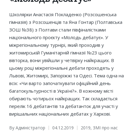
Школярки Анастасія Покладенко (Розсошенська
гімназія) з Розсошенців та Яна Гонтар (Полтавська
ЗОШ №38) з Полтави стали півфіналістками
національного проєкту «Молодь дебатує». У
міжрегіональному турнірі, який проходив у
житомирській Гуманітарній гімназії №23 цього
вівторка, вони увійшли у четвірку найкращих. В
цьому році міжрегіональні дебати проходять у
Львові, Житомирі, Запоріжжі та Одесі. Тема одна на
всіх: «Чи варто започаткувати офіційний день
багатокультурності в Україні?». В кожному місті
обирають чотирьох найкращих. Так складається
перелік 16 дебатантів та дебатанток для участі у
вирішальних національних дебатах у Харкові.
By
Адміністратор
04.12.2019
2019
,
ЗМІ про нас
Posted
Posted