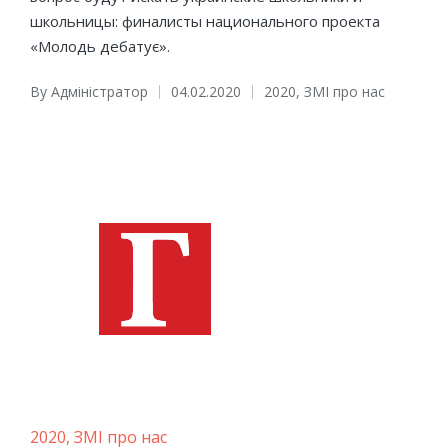
школьницы: финалисты национального проекта
«Молодь дебатує».
By
Адміністратор
04.02.2020
2020
,
ЗМІ про нас
Posted
Posted
by
in
Posted
2020
ЗМІ про нас