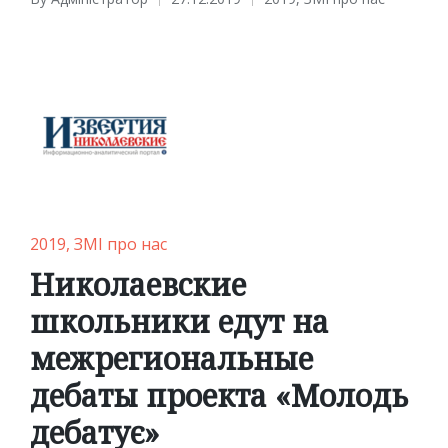
Posted
Posted
by
in
Posted
2019
ЗМІ про нас
in
Николаевские
школьники едут на
межрегиональные
дебаты проекта «Молодь
дебатує»