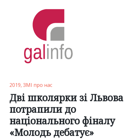
Posted
2019
ЗМІ про нас
in
Дві школярки зі Львова
потрапили до
національного фіналу
«Молодь дебатує»