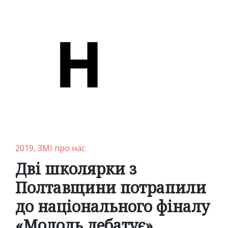
Posted
2019
ЗМІ про нас
in
Дві школярки з
Полтавщини потрапили
до національного фіналу
«Молодь дебатує»