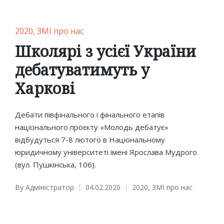
Posted
2020
ЗМІ про нас
in
Школярі з усієї України
дебатуватимуть у
Харкові
Дебати півфінального і фінального етапів
національного проєкту «Молодь дебатує»
відбудуться 7-8 лютого в Національному
юридичному університеті імені Ярослава Мудрого
(вул. Пушкінська, 106).
By
Адміністратор
04.02.2020
2020
,
ЗМІ про нас
Posted
Posted
by
in