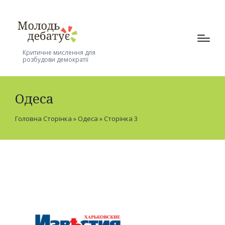
Критичне мислення для
розбудови демократії
Одеса
Головна Сторінка
»
Одеса
»
Сторінка 3