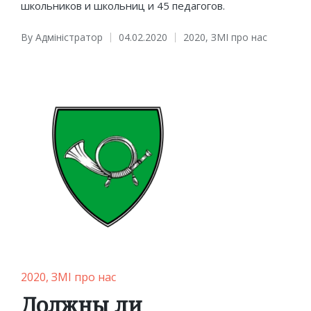
школьников и школьниц и 45 педагогов.
By
Адміністратор
04.02.2020
2020
,
ЗМІ про нас
Posted
Posted
by
in
Posted
2020
ЗМІ про нас
in
Должны ли