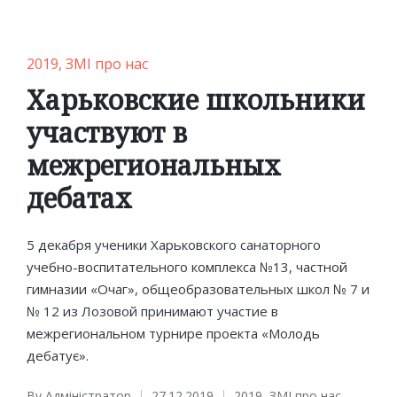
Posted
2019
ЗМІ про нас
in
Харьковские школьники
участвуют в
межрегиональных
дебатах
5 декабря ученики Харьковского санаторного
учебно-воспитательного комплекса №13, частной
гимназии «Очаг», общеобразовательных школ № 7 и
№ 12 из Лозовой принимают участие в
межрегиональном турнире проекта «Молодь
дебатує».
By
Адміністратор
27.12.2019
2019
,
ЗМІ про нас