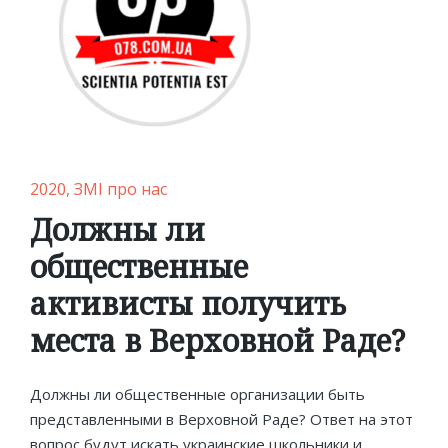
Posted
2020
ЗМІ про нас
in
Должны ли
общественные
активисты получить
места в Верховной Раде?
Должны ли общественные организации быть
представленными в Верховной Раде? Ответ на этот
вопрос будут искать украинские школьники и