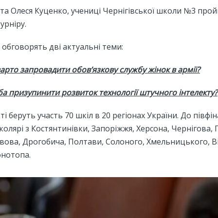
 та Олеся Куценко, учениці Чернігівської школи №3 про
урніру.
 обговорять дві актуальні теми:
 варто запровадити обов
’язкову службу жінок в армії?
еба призупинити розвиток технології штучного інтелекту?
і беруть участь 70 шкіл в 20 регіонах України. До півфі
олярі з Костянтинівки, Запоріжжя, Херсона, Чернігова, 
вова, Дрогобича, Полтави, Солоного, Хмельницького, Ві
онотопа.