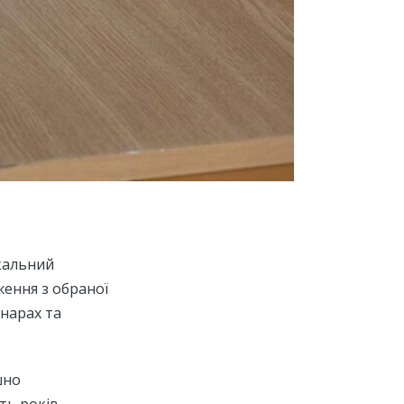
ікальний
ження з обраної
інарах та
шно