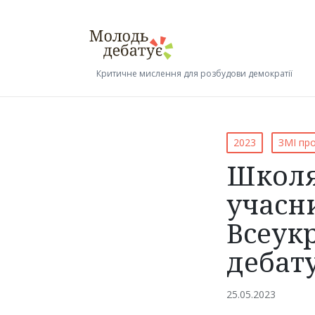
Критичне мислення для розбудови демократії
Posted
2023
ЗМІ про
in
Школя
учасн
Всеук
дебат
25.05.2023