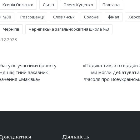
Ксенія Овсієнко
Львів
Олеся Куценко
Полтава
и №38
Розсошенці
Слов’янськ
Солоне
фінал
Херс
Чернігів
Чернігівська загальноосвітня школа №3
.12.2023
on
атує»: учасники проєкту
«Подяка тим, хто віддав
ландшафтний заказник
ми могли дебатувати»
начення «Маківка»
Фасоля про Всеукраїнськ
Приєднатися
Діяльність