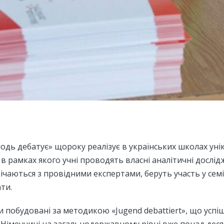
лодь дебатує» щороку реалізує в українських школах ун
 в рамках якого учні проводять власні аналітичні дослід
ічаються з провідними експертами, беруть участь у сем
ти.
и побудовані за методикою «Jugend debattiert», що успі