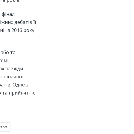
ть років.
а фінал
жних дебатів її
 і з 2016 року
 або та
емі,
ах завжди
днозначної
атів. Одне з
ю та прийняттю
отоп