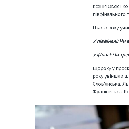
Ксенія Овсієнко
півфінального т
Цього року учні
У півфіналі: Чи
У фіналі: Чи тр
Щороку у проєкт
року увійшли шк
Слов’янська, Ль
Франківська, К