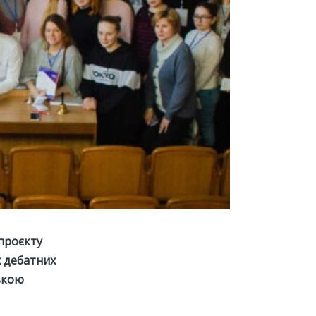
 проєкту
х дебатних
ською