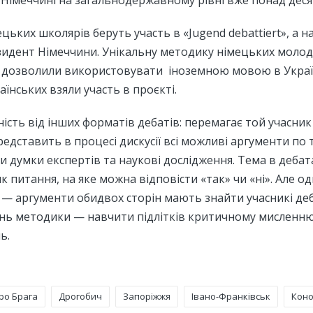
 Німеччині на загальнодержавному рівні вже понад деся
ецьких школярів беруть участь в «Jugend debattiert», а н
идент Німеччини. Унікальну методику німецьких молоді
дозволили використовувати іноземною мовою в Україні
аїнських взяли участь в проєкті.
ість від інших форматів дебатів: перемагає той учасник
редставить в процесі дискусії всі можливі аргументи по т
 думки експертів та наукові дослідження. Тема в дебат
 питання, на яке можна відповісти «так» чи «ні». Але о
 — аргументи обидвох сторін мають знайти учасникі деб
нь методики — навчити підлітків критичному мисленн
ь.
ро Брага
Дрогобич
Запоріжжя
Івано-Франківськ
Кон