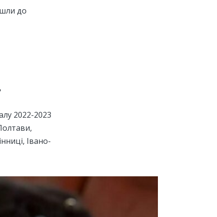
йшли до
налу 2022-2023
Полтави,
нниці, Івано-