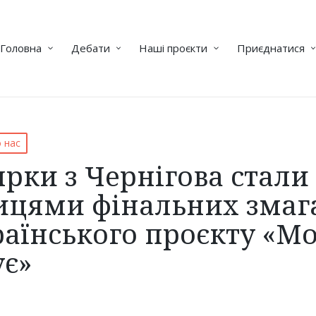
Головна
Дебати
Наші проєкти
Приєднатися
 нас
рки з Чернігова стали
ицями фінальних змаг
раїнського проєкту «М
ує»