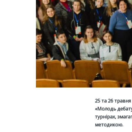
25 та 26 травня
«Молодь дебатує
турнірах, змаг
методикою.