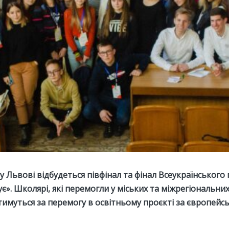
 у Львові відбудеться півфінал та фінал Всеукраїнського
». Школярі, які перемогли у міських та міжрегіональни
атимуться за перемогу в освітньому проєкті за європей