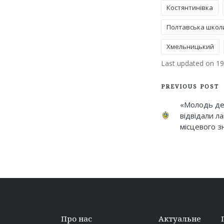
Костянтинівка
Полтавська школ
Tags:
Хмельницький
Last updated on 19
Post
PREVIOUS POST
navigati
«Молодь деб
відвідали 
місцевого з
Про нас
Актуальне