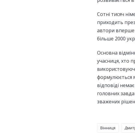
розвивається в
Сотні тисяч нім
приходить през
автори вперше 
більше 2000 укр
Основна відмінн
учасниця, хто п
використовуючи
формулюється як
відповіді немає
головних завда
зважених рішен
Вінниця
Дмит