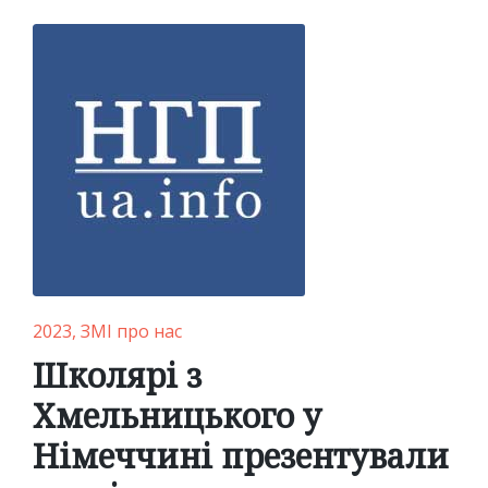
Posted
2023
ЗМІ про нас
in
Школярі з
Хмельницького у
Німеччині презентували