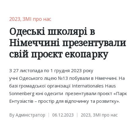
Posted
2023
ЗМІ про нас
in
Одеські школярі в
Німеччині презентували
свій проєкт екопарку
З 27 листопада по 1 грудня 2023 року
учні Одеського ліцею №13 побували в Німеччині. На
базі громадської організації Internationales Haus
Sonnenberg юні одесити презентували проєкт «Парк
Ентузіастів – простір для відпочинку та розвитку».
By
Адміністратор
06.12.2023
2023
,
ЗМІ про нас
Posted
Posted
by
in