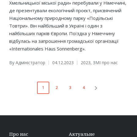
Хмельницької міської ради» перебували у Німеччині,
де презентували екологічний проєкт, присвячений
Національному природному парку «Подільські
Товтри». Він найбільший в Україні і один з
найбільших парків Європи. Поїздка у Німеччину
відбулась на запрошення громадської організації
«Internationales Haus Sonnenberg».
By
Адміністратор
04.12.2023
2023
,
ЗМІ про нас
Posted
Posted
by
in
Пагінація
1
2
3
4
NEXT
записів
PAGE
Про нас
Актуальне