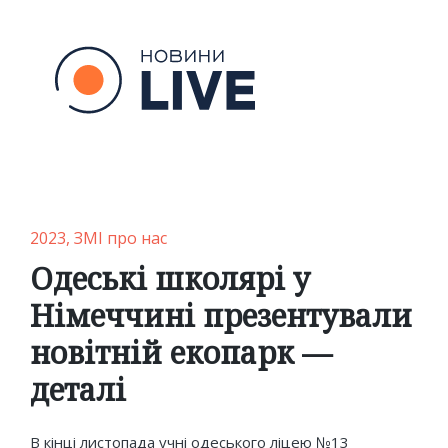
Posted
2023
ЗМІ про нас
in
Одеські школярі у
Німеччині презентували
новітній екопарк —
деталі
В кінці листопада учні одеського ліцею №13