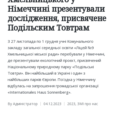
Німеччині презентували
дослідження, присвячене
Подільским Товтрам
З 27 листопада по 1 грудня учні Комунального
закладу загальної середньої освіти «Ліцей №9
Хмельницької міської ради» перебували у Німеччині,
де презентували екологічний проєкт, присвячений
Національному природному парку «Подільські
Товтри». Він найбільший в Україні і один з
найбільших парків Європи. Поїздка у Німеччину
відбулась на запрошення громадської організації
«Internationales Haus Sonnenberg».
By
Адміністратор
04.12.2023
2023
,
ЗМІ про нас
Posted
Posted
by
in