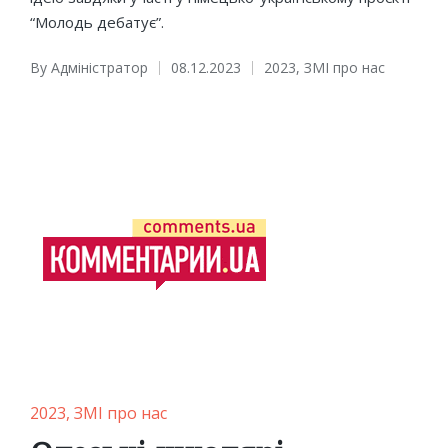
“Молодь дебатує”.
By
Адміністратор
08.12.2023
2023
,
ЗМІ про нас
Posted
Posted
by
in
Posted
2023
ЗМІ про нас
in