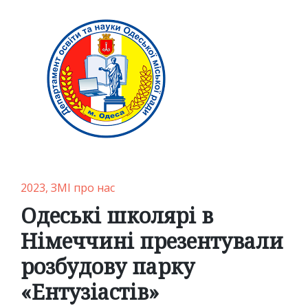
Posted
2023
ЗМІ про нас
in
Одеські школярі в
Німеччині презентували
розбудову парку
«Ентузіастів»