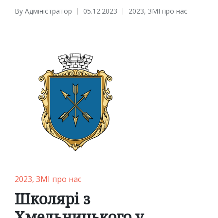
By
Адміністратор
05.12.2023
2023
,
ЗМІ про нас
Posted
Posted
by
in
Posted
2023
ЗМІ про нас
in
Школярі з
Хмельницького у