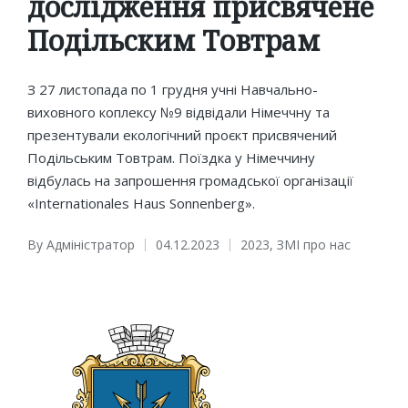
дослідження присвячене
Подільским Товтрам
З 27 листопада по 1 грудня учні Навчально-
виховного коплексу №9 відвідали Німеччну та
презентували екологічний проєкт присвячений
Подільським Товтрам. Поїздка у Німеччину
відбулась на запрошення громадської організації
«Internationales Haus Sonnenberg».
By
Адміністратор
04.12.2023
2023
,
ЗМІ про нас
Posted
Posted
by
in