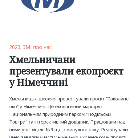
Posted
2023
ЗМІ про нас
in
Хмельничани
презентували екопроєкт
у Німеччині
Хмельницькі школярі презентували проєкт “Соколине
око” у Німеччині. Це екологічний маршрут
Національним природним парком “Подільські
Товтри” та інтерактивний довідник. Працювали над
ними учні ліцею №9 ще з минулого року. Реалізували
ідею завдяки участі у німецько-українському проєкті