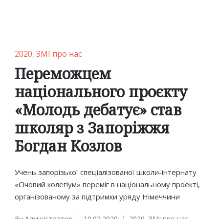
Posted
2020
ЗМІ про нас
in
Переможцем
національного проєкту
«Молодь дебатує» став
школяр з Запоріжжя
Богдан Козлов
Учень запорізької спеціалізованої школи-інтернату
«Січовий колегіум» переміг в національному проекті,
організованому за підтримки уряду Німеччини
By
Адміністратор
10.02.2020
2020
,
ЗМІ про нас