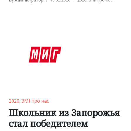
Posted
Posted
by
in
Posted
2020
ЗМІ про нас
in
Школьник из Запорожья
стал победителем