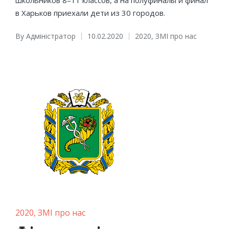
в Харьков приехали дети из 30 городов.
By
Адміністратор
10.02.2020
2020
,
ЗМІ про нас
Posted
Posted
by
in
Posted
2020
ЗМІ про нас
in