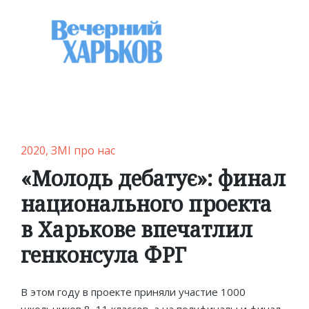
Posted
2020
ЗМІ про нас
in
«Молодь дебатує»: финал
национального проекта
в Харькове впечатлил
генконсула ФРГ
В этом году в проекте приняли участие 1000
школьников 8–11 классов, а на полуфиналы и финал