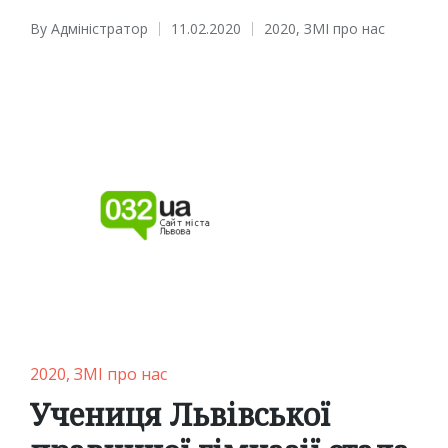
By
Адміністратор
11.02.2020
2020
,
ЗМІ про нас
Posted
Posted
by
in
Posted
2020
ЗМІ про нас
in
Учениця Львівської