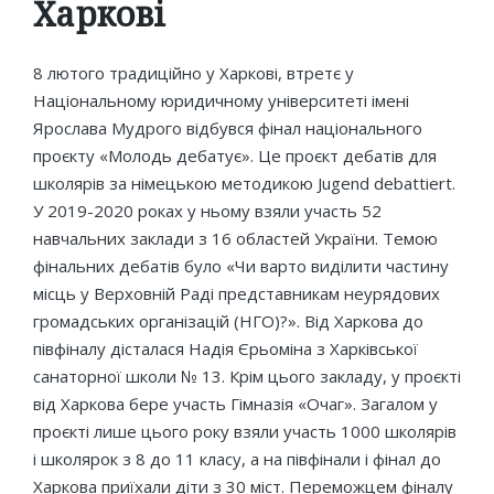
Харкові
8 лютого традиційно у Харкові, втретє у
Національному юридичному університеті імені
Ярослава Мудрого відбувся фінал національного
проєкту «Молодь дебатує». Це проєкт дебатів для
школярів за німецькою методикою Jugend debattiert.
У 2019-2020 роках у ньому взяли участь 52
навчальних заклади з 16 областей України. Темою
фінальних дебатів було «Чи варто виділити частину
місць у Верховній Раді представникам неурядових
громадських організацій (НГО)?». Від Харкова до
півфіналу дісталася Надія Єрьоміна з Харківської
санаторної школи № 13. Крім цього закладу, у проєкті
від Харкова бере участь Гімназія «Очаг». Загалом у
проєкті лише цього року взяли участь 1000 школярів
і школярок з 8 до 11 класу, а на півфінали і фінал до
Харкова приїхали діти з 30 міст. Переможцем фіналу