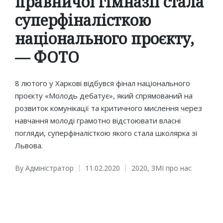
правничої гімназії стала
суперфіналісткою
національного проєкту,
— ФОТО
8 лютого у Харкові відбувся фінал національного
проєкту «Молодь дебатує», який спрямований на
розвиток комунікації та критичного мислення через
навчання молоді грамотно відстоювати власні
погляди, суперфіналісткою якого стала школярка зі
Львова.
By
Адміністратор
11.02.2020
2020
,
ЗМІ про нас
Posted
Posted
by
in