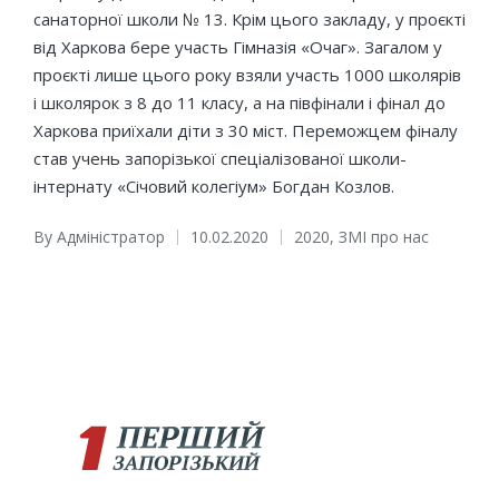
санаторної школи № 13. Крім цього закладу, у проєкті
від Харкова бере участь Гімназія «Очаг». Загалом у
проєкті лише цього року взяли участь 1000 школярів
і школярок з 8 до 11 класу, а на півфінали і фінал до
Харкова приїхали діти з 30 міст. Переможцем фіналу
став учень запорізької спеціалізованої школи-
інтернату «Січовий колегіум» Богдан Козлов.
By
Адміністратор
10.02.2020
2020
,
ЗМІ про нас
Posted
Posted
by
in