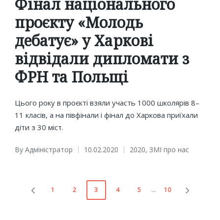
Фінал національного
проєкту «Молодь
дебатує» у Харкові
відвідали дипломати з
ФРН та Польщі
Цього року в проєкті взяли участь 1000 школярів 8–
11 класів, а на півфінали і фінал до Харкова приїхали
діти з 30 міст.
By
Адміністратор
10.02.2020
2020
,
ЗМІ про нас
Posted
Posted
by
in
Пагінація
1
2
3
4
5
…
10
PREVIOUS
NEXT
записів
PAGE
PAGE