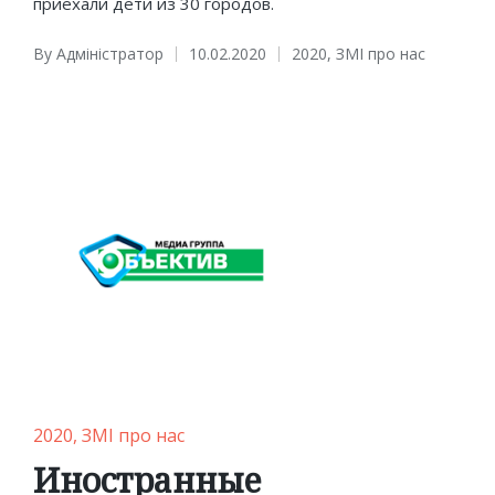
приехали дети из 30 городов.
By
Адміністратор
10.02.2020
2020
,
ЗМІ про нас
Posted
Posted
by
in
Posted
2020
ЗМІ про нас
in
Иностранные