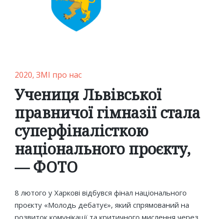
Posted
2020
ЗМІ про нас
in
Учениця Львівської
правничої гімназії стала
суперфіналісткою
національного проєкту,
— ФОТО
8 лютого у Харкові відбувся фінал національного
проєкту «Молодь дебатує», який спрямований на
розвиток комунікації та критичного мислення через