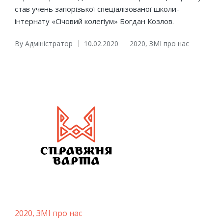
став учень запорізької спеціалізованої школи-
інтернату «Січовий колегіум» Богдан Козлов.
By
Адміністратор
10.02.2020
2020
,
ЗМІ про нас
Posted
Posted
by
in
Posted
2020
ЗМІ про нас