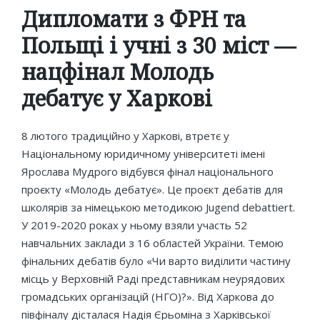
in
Дипломати з ФРН та
Польщі і учні з 30 міст —
нацфінал Молодь
дебатує у Харкові
8 лютого традиційно у Харкові, втретє у
Національному юридичному університеті імені
Ярослава Мудрого відбувся фінал національного
проєкту «Молодь дебатує». Це проєкт дебатів для
школярів за німецькою методикою Jugend debattiert.
У 2019-2020 роках у ньому взяли участь 52
навчальних заклади з 16 областей України. Темою
фінальних дебатів було «Чи варто виділити частину
місць у Верховній Раді представникам неурядових
громадських організацій (НГО)?». Від Харкова до
півфіналу дісталася Надія Єрьоміна з Харківської