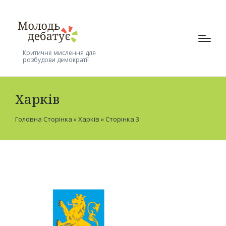
Критичне мислення для
розбудови демократії
Харків
Головна Сторінка
»
Харків
»
Сторінка 3