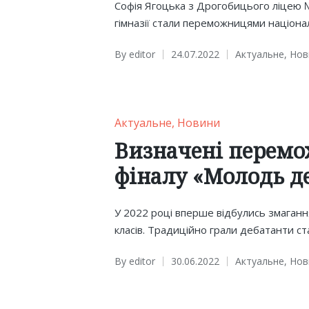
Софія Ягоцька з Дрогобицього ліцею №
гімназії стали переможницями націона
By
editor
24.07.2022
Актуальне
,
Нов
Posted
Posted
by
in
Posted
Актуальне
Новини
in
Визначені перемо
фіналу «Молодь д
У 2022 році вперше відбулись змагання 
класів. Традиційно грали дебатанти ст
By
editor
30.06.2022
Актуальне
,
Нов
Posted
Posted
by
in