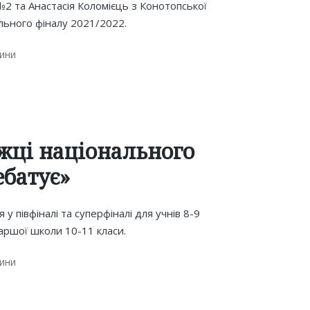
2 та Анастасія Коломієць з Конотопської
льного фіналу 2021/2022.
ини
жці національного
ебатує»
у півфіналі та суперфіналі для учнів 8-9
аршої школи 10-11 класи.
ини