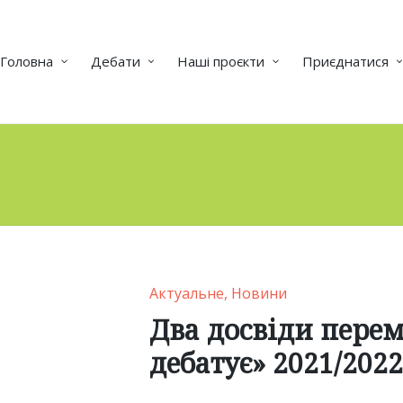
Головна
Дебати
Наші проєкти
Приєднатися
Posted
Актуальне
Новини
in
Два досвіди пере
дебатує» 2021/2022