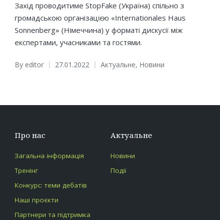
Захід проводитиме StopFake (Україна) спільно з
громадською організацією «Internationales Haus
Sonnenberg» (Німеччина) у форматі дискусії між
експертами, учасниками та гостями.
By
editor
27.01.2022
Актуальне
,
Новини
Posted
Posted
by
in
Про нас
Актуальне
Загальна інформація
Новини
Тренінг
Події
Конкурс: теми дебатів
Наші проєкти
Партнери та підтримка