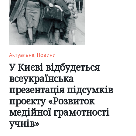
Posted
Актуальне
Новини
in
У Києві відбудеться
всеукраїнська
презентація підсумків
проєкту «Розвиток
медійної грамотності
учнів»