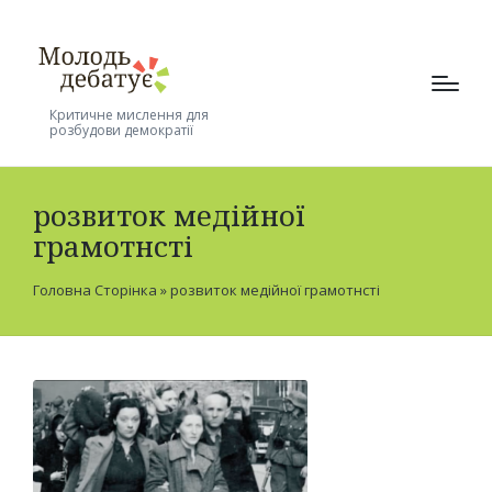
Критичне мислення для
розбудови демократії
розвиток медійної
грамотнсті
Головна Сторінка
»
розвиток медійної грамотнсті