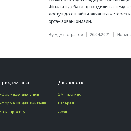
Фінальні дебати проходили на тему: 
доступ до онлайн-навчання?». Через 
організовані онлайн.
By
Адміністратор
26.04.2021
Новин
Posted
Posted
by
in
Приєднатися
Діяльність
Інформація для учнів
ЗМІ про нас
Інформація для вчителів
Галерея
Мапа проєкту
Архів