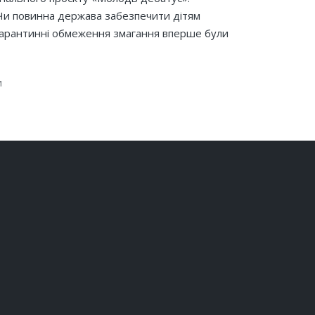
«Чи повинна держава забезпечити дітям
карантинні обмеження змагання вперше були
и