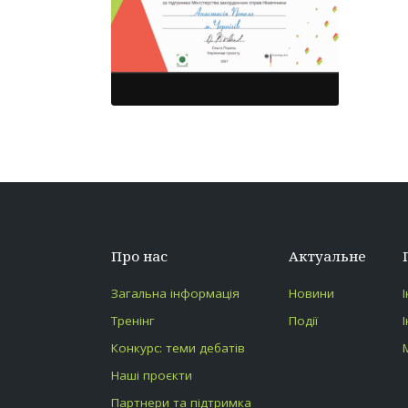
Про нас
Актуальне
Загальна інформація
Новини
Тренінг
Події
Конкурс: теми дебатів
Наші проєкти
Партнери та підтримка