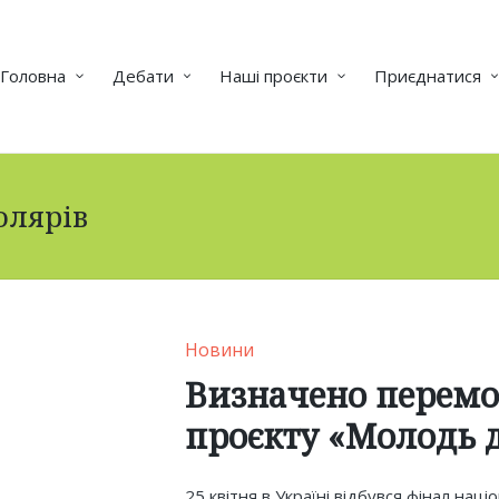
Головна
Дебати
Наші проєкти
Приєднатися
олярів
Posted
Новини
in
Визначено перемо
проєкту «Молодь д
25 квітня в Україні відбувся фінал на