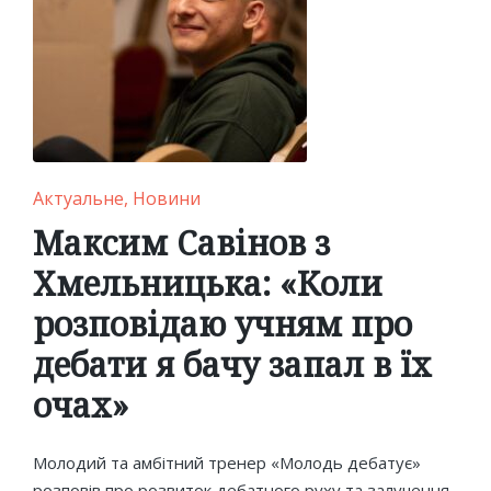
Posted
Актуальне
Новини
in
Максим Савінов з
Хмельницька: «Коли
розповідаю учням про
дебати я бачу запал в їх
очах»
Молодий та амбітний тренер «Молодь дебатує»
розповів про розвиток дебатного руху та залучення