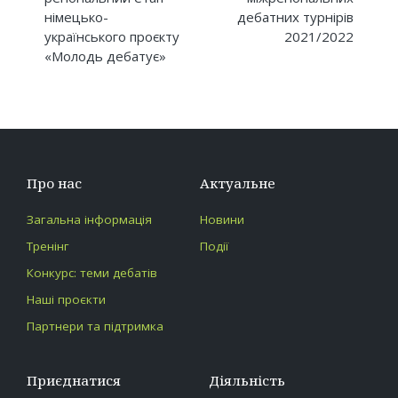
німецько-
дебатних турнірів
українського проєкту
2021/2022
«Молодь дебатує»
Про нас
Актуальне
Загальна інформація
Новини
Тренінг
Події
Конкурс: теми дебатів
Наші проєкти
Партнери та підтримка
Приєднатися
Діяльність