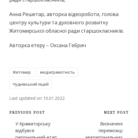
Анна Решетар, авторка відеороботи, голова
центру культури та духовного розвитку
Житомирської обласної ради старшокласників.
Авторка етеру – Оксана Гебрич
Tags:
Житомир
медіаграмотність
Чуднівський ліцей
Last updated on 10.01.2022
Post
PREVIOUS POST
NEXT POST
navigation
У Краматорську
Визначені
відбувся
переможці
регіональний етап
міжрегіональних