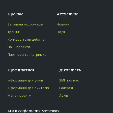
Про нас
Актуальне
Загальна інформація
Новини
Тренінг
Події
Конкурс: теми дебатів
Наші проєкти
Партнери та підтримка
Приєднатися
Діяльність
Інформація для учнів
ЗМІ про нас
Інформація для вчителів
Галерея
Мапа проєкту
Архів
Ми в соціальних мережах: