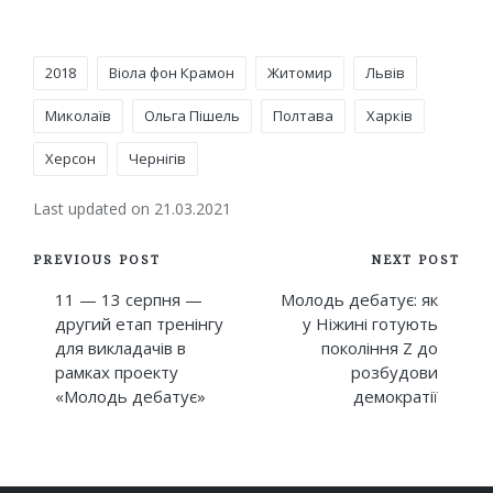
Tags:
2018
Віола фон Крамон
Житомир
Львів
Миколаїв
Ольга Пішель
Полтава
Харків
Херсон
Чернігів
Last updated on 21.03.2021
Post
PREVIOUS POST
NEXT POST
navigation
11 — 13 серпня —
Молодь дебатує: як
другий етап тренінгу
у Ніжині готують
для викладачів в
покоління Z до
рамках проекту
розбудови
«Молодь дебатує»
демократії