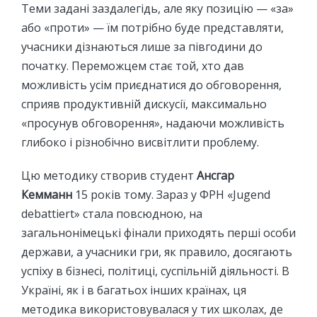
Теми задані заздалегідь, але яку позицію — «за»
або «проти» — їм потрібно буде представляти,
учасники дізнаються лише за півгодини до
початку. Переможцем стає той, хто дав
можливість усім приєднатися до обговорення,
сприяв продуктивній дискусії, максимально
«просунув обговорення», надаючи можливість
глибоко і різнобічно висвітлити проблему.
Цю методику створив студент
Ансгар
Кемманн
15 років тому. Зараз у ФРН «Jugend
debattiert» стала повсюдною, на
загальнонімецькі фінали приходять перші особи
держави, а учасники гри, як правило, досягають
успіху в бізнесі, політиці, суспільній діяльності. В
Україні, як і в багатьох інших країнах, ця
методика використовувалася у тих школах, де