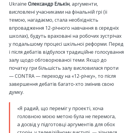
Ukraine
Олександр Елькін
, аргументи,
висловлені учасниками на фінальній грі (її
темою, нагадаємо, стала необхідність
впровадження 12-річного навчання в середніх
школах), будуть враховані на робочих зустрічах
у подальшому процесі шкільної реформи. Перед
і після дебатів відбулося традиційне голосування
залу щодо обговорюваної теми. Якщо до
початку гри більшість залу висловилася проти
— CONTRA — переходу на «12-річку», то після
завершення дебатів багато-хто змінив свою
думку.
«Я радий, що переміг у проекті, хоча
головною моєю метою була не перемога,
а досвід у підготовці аргументів для обох
сторін, у телевізійному виступі, — зізнався