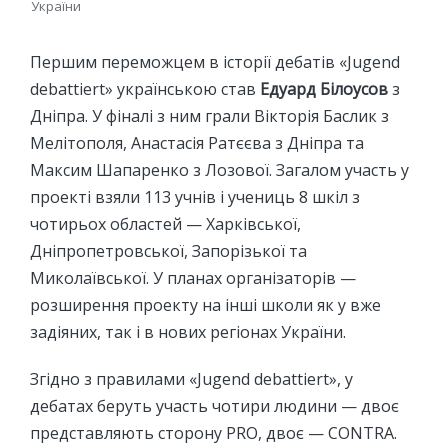
України
Першим переможцем в історії дебатів «Jugend
debattiert» українською став
Едуард Білоусов
з
Дніпра. У фіналі з ним грали Вікторія Баслик з
Мелітополя, Анастасія Ратєєва з Дніпра та
Максим Шапаренко з Лозової. Загалом участь у
проекті взяли 113 учнів і учениць 8 шкіл з
чотирьох областей — Харківської,
Дніпропетровської, Запорізької та
Миколаївської. У планах організаторів —
розширення проекту на інші школи як у вже
задіяних, так і в нових регіонах України.
Згідно з правилами «Jugend debattiert», у
дебатах беруть участь чотири людини — двоє
представляють сторону PRO, двоє — CONTRA.