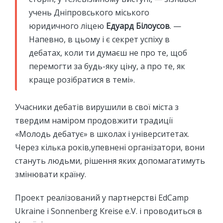
учень Дніпровського міського
юридичного ліцею
Едуард Білоусов
. —
Напевно, в цьому і є секрет успіху в
дебатах, коли ти думаєш не про те, щоб
перемогти за будь-яку ціну, а про те, як
краще розібратися в темі».
Учасники дебатів вирушили в свої міста з
твердим наміром продовжити традиції
«Молодь дебатує» в школах і університетах.
Через кілька років,упевнені організатори, вони
стануть людьми, рішення яких допомагатимуть
змінювати країну.
Проект реалізований у партнерстві EdCamp
Ukraine і Sonnenberg Kreise e.V. і проводиться в