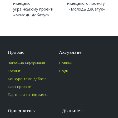
німецько-
німецького проекту
українському проекті
«Молодь дебатує»
«Молодь дебатує»
Про нас
Актуальне
Загальна інформація
Новини
Тренінг
Події
Конкурс: теми дебатів
Наші проєкти
Партнери та підтримка
Приєднатися
Діяльність