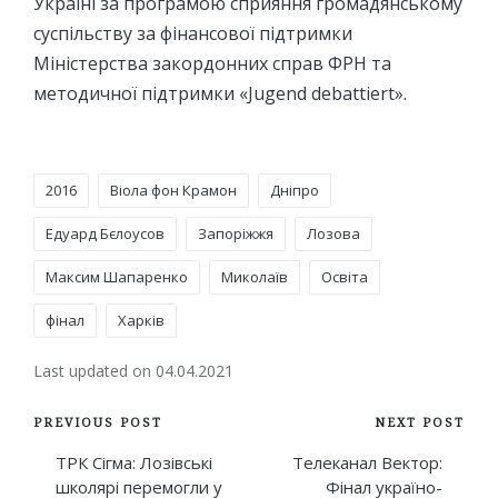
Україні за програмою сприяння громадянському
суспільству за фінансової підтримки
Міністерства закордонних справ ФРН та
методичної підтримки «Jugend debattiert».
Tags:
2016
Віола фон Крамон
Дніпро
Едуард Бєлоусов
Запоріжжя
Лозова
Максим Шапаренко
Миколаїв
Освіта
фінал
Харків
Last updated on 04.04.2021
Post
PREVIOUS POST
NEXT POST
navigation
ТРК Сігма: Лозівські
Телеканал Вектор:
школярі перемогли у
Фінал україно-