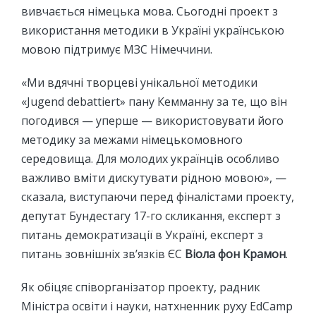
вивчається німецька мова. Сьогодні проект з
використання методики в Україні українською
мовою підтримує МЗС Німеччини.
«Ми вдячні творцеві унікальної методики
«Jugend debattiert» пану Кемманну за те, що він
погодився — уперше — використовувати його
методику за межами німецькомовного
середовища. Для молодих українців особливо
важливо вміти дискутувати рідною мовою», —
сказала, виступаючи перед фіналістами проекту,
депутат Бундестагу 17-го скликання, експерт з
питань демократизації в Україні, експерт з
питань зовнішніх зв’язків ЄС
Віола фон Крамон
.
Як обіцяє співорганізатор проекту, радник
Міністра освіти і науки, натхненник руху EdCamp