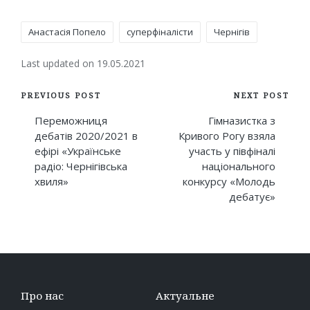
Tags:
Анастасія Попело
суперфіналісти
Чернігів
Last updated on 19.05.2021
Post
PREVIOUS POST
NEXT POST
navigation
Переможниця
Гімназистка з
дебатів 2020/2021 в
Кривого Рогу взяла
ефірі «Українське
участь у півфіналі
радіо: Чернігівська
національного
хвиля»
конкурсу «Молодь
дебатує»
Про нас
Актуальне