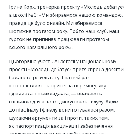
Ірина Корх, тренерка проєкту «Молодь дебатує»
в школі № 3: «Ми збираємося нашою командою,
правда це було онлайн. Ми збираємося
щотижня протягом року. Тобто наш клуб, наш
гурток не припиняв працювати протягом
всього навчального року».
Цьогорічна участь Анастасії у національному
проєкті «Молодь дебатує» третя спроба досягти
бажаного результату. І на цей раз
її наполегливість принесла перемогу, яку —
і дівчинка, і її викладачка, — вважають
спільною для всього дискусійного клубу. Адже
до півфіналу і фіналу вони готувалися разом,
шукаючи аргументи за і проти, таких тем,
як паспортизація вакцинації і забезпечення