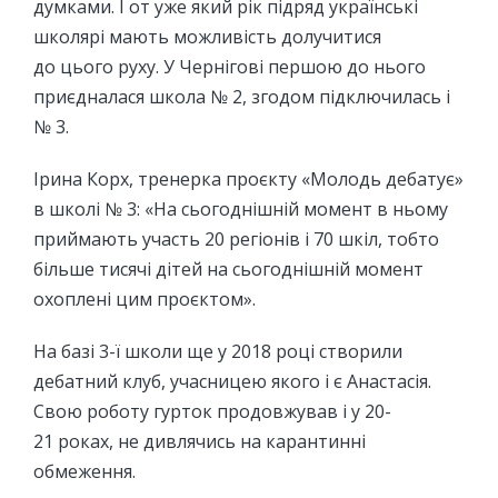
думками. І от уже який рік підряд українські
школярі мають можливість долучитися
до цього руху. У Чернігові першою до нього
приєдналася школа № 2, згодом підключилась і
№ 3.
Ірина Корх, тренерка проєкту «Молодь дебатує»
в школі № 3: «На сьогоднішній момент в ньому
приймають участь 20 регіонів і 70 шкіл, тобто
більше тисячі дітей на сьогоднішній момент
охоплені цим проєктом».
На базі 3-ї школи ще у 2018 році створили
дебатний клуб, учасницею якого і є Анастасія.
Свою роботу гурток продовжував і у 20-
21 роках, не дивлячись на карантинні
обмеження.