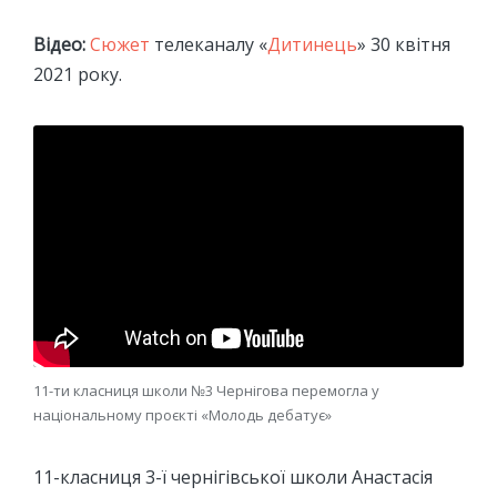
Відео:
Сюжет
телеканалу «
Дитинець
» 30 квітня
2021 року.
11-ти класниця школи №3 Чернігова перемогла у
національному проєкті «Молодь дебатує»
11-класниця 3-ї чернігівської школи Анастасія