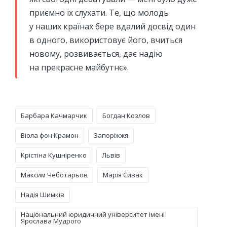
приємно їх слухати. Те, що молодь
у наших країнах бере вдалий досвід один
в одного, використовує його, вчиться
новому, розвивається, дає надію
на прекрасне майбутнє».
Tags:
Барбара Качмарчик
Богдан Козлов
Віола фон Крамон
Запоріжжя
Крістіна Кушніренко
Львів
Максим Чеботарьов
Марія Сивак
Надія Шимків
Національний юридичний університет імені
Ярослава Мудрого