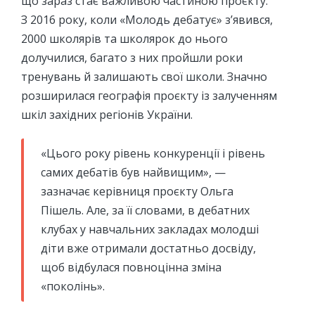
що зараз стає важливою частиною проєкту.
З 2016 року, коли «Молодь дебатує» з’явився,
2000 школярів та школярок до нього
долучилися, багато з них пройшли роки
тренувань й залишають свої школи. Значно
розширилася географія проєкту із залученням
шкіл західних регіонів України.
«Цього року рівень конкуренції і рівень
самих дебатів був найвищим», —
зазначає керівниця проєкту Ольга
Пішель. Але, за її словами, в дебатних
клубах у навчальних закладах молодші
діти вже отримали достатньо досвіду,
щоб відбулася повноцінна зміна
«поколінь».