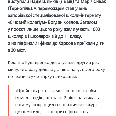
виступали Надія Шимків (Львів) та Марія Сивак
(Тернопіль). А переможцем став учень
запорізької спеціалізованої школи-інтернату
«Січовий колегіум» Богдан Козлов. Загалом
у проєкті лише цього року взяли участь 1000
школярів і школярок з 8 до 11 класу,
а на півфінали і фінал до Харкова приїхали діти
з 30 міст.
Крістіна Кушніренко дебатує вже другий рік,
минулого разу дійшла до півфіналу, цього року
потрапила у четвірку найкращих.
«Пройшов рік після моєї першої спроби,
і я мала надію, що за цей рік я навчилась
новому, покращила свої навички, і журі
це помітило, — говорить фіналістка.