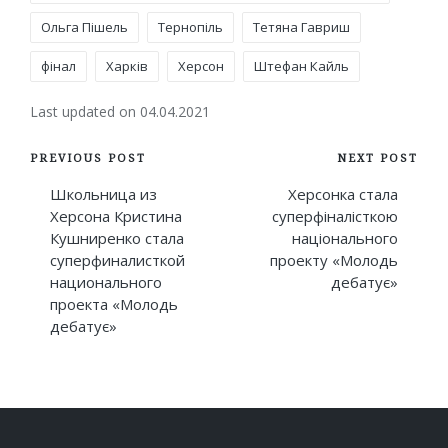
Ольга Пішель
Тернопіль
Тетяна Гавриш
фінал
Харків
Херсон
Штефан Кайль
Last updated on 04.04.2021
Post
PREVIOUS POST
NEXT POST
navigation
Школьница из
Херсонка стала
Херсона Кристина
суперфіналісткою
Кушниренко стала
національного
суперфиналисткой
проекту «Молодь
национального
дебатує»
проекта «Молодь
дебатує»