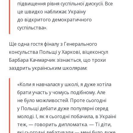
підвищення рівня суспільної дискусії. Все
це швидко наближає Україну
до відкритого демократичного
суспільства».
Ще одна гостя фіналу з Генерального
консульства Польщі у Харкові, віцеконсул
Барбара Качмарчик зізнається, що трохи
заздрить українським школярам:
«Коли я навчалася у школі, я дуже хотіла
брати участь у чомусь подібному. Але
не було можливостей. Проте сьогодні
у Польщі дебати дуже популярні серед
молоді. І, як я сьогодні побачила, в Україні
теж, — говорить дипломатка. — Ті діти,
які сьогодні дебатували — мені було дуже